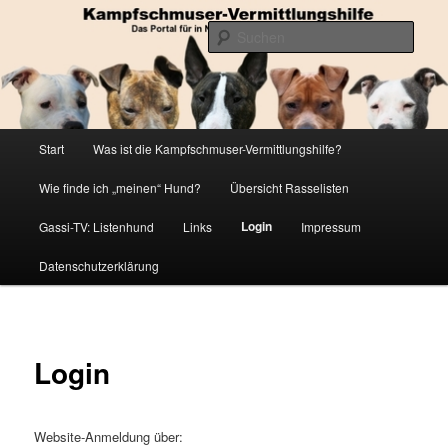
Zum
Die Datenbank für in Not geratene Listenhunde
primären
Such
Inhalt
springen
Kampfschmuser-Vermittlungshilfe
Hauptmenü
Start
Was ist die Kampfschmuser-Vermittlungshilfe?
Wie finde ich „meinen“ Hund?
Übersicht Rasselisten
Login
Gassi-TV: Listenhund
Links
Impressum
Datenschutzerklärung
Login
Website-Anmeldung über: