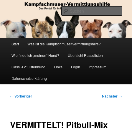
Zum
Die Datenbank für in Not geratene Listenhunde
primären
Such
Inhalt
springen
Kampfschmuser-Vermittlungshilfe
Hauptmenü
Start
Was ist die Kampfschmuser-Vermittlungshilfe?
Wie finde ich „meinen“ Hund?
Übersicht Rasselisten
Gassi-TV: Listenhund
Links
Login
Impressum
Datenschutzerklärung
Beitragsnavigation
←
Vorheriger
Nächster
→
VERMITTELT! Pitbull-Mix