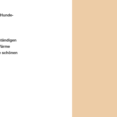
e Hunde-
ständigen
 Wärme
e schönen