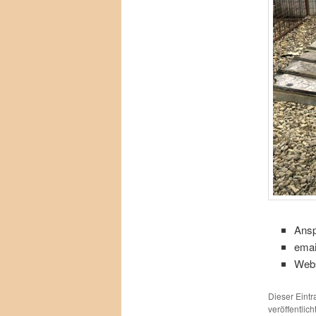
Ansp
emai
Webs
Dieser Eint
veröffentlich