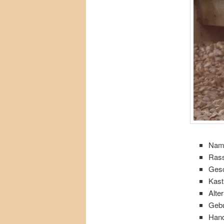
Nam
Rass
Gesc
Kast
Alte
Gebu
Hand