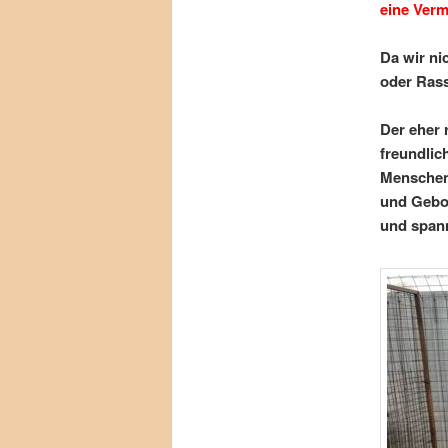
eine Verm
Da wir ni
oder Ras
Der eher 
freundlic
Menschen 
und Gebor
und span