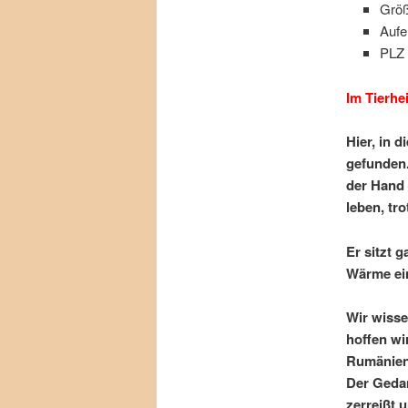
Größ
Aufe
PLZ 
Im Tierhe
Hier, in 
gefunden.
der Hand 
leben, tr
Er sitzt g
Wärme ei
Wir wisse
hoffen wir
Rumänien 
Der Gedan
zerreißt 