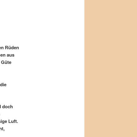
nen Rüden
hen aus
d Güte
 die
d doch
n
ige Luft.
ht,