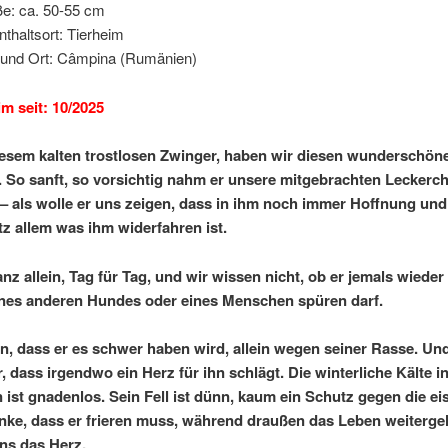
e: ca. 50-55 cm
nthaltsort: Tierheim
und Ort: Câmpina (Rumänien)
im seit: 10/2025
diesem kalten trostlosen Zwinger, haben wir diesen wunderschö
 So sanft, so vorsichtig nahm er unsere mitgebrachten Leckerc
– als wolle er uns zeigen, dass in ihm noch immer Hoffnung un
otz allem was ihm widerfahren ist.
anz allein, Tag für Tag, und wir wissen nicht, ob er jemals wieder
nes anderen Hundes oder eines Menschen spüren darf.
n, dass er es schwer haben wird, allein wegen seiner Rasse. Un
, dass irgendwo ein Herz für ihn schlägt. Die winterliche Kälte i
ist gnadenlos. Sein Fell ist dünn, kaum ein Schutz gegen die eis
ke, dass er frieren muss, während draußen das Leben weiterge
uns das Herz.