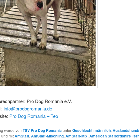
rechpartner: Pro Dog Romania e.V.
l:
info@prodogromania.de
ite:
Pro Dog Romania – Teo
rag wurde von
TSV Pro Dog Romania
unter
Geschlecht: männlich
,
Auslandshund
t und mit
AmStaff
,
AmStaff-Mischling
,
AmStaff-Mix
,
American Staffordshire Terr