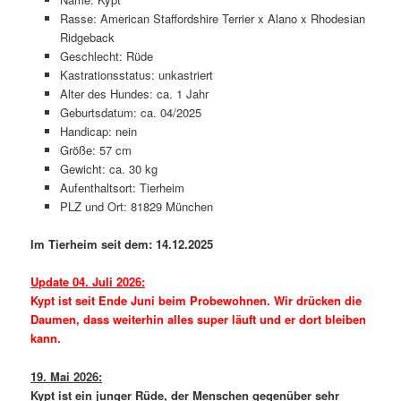
Rasse: American Staffordshire Terrier x Alano x Rhodesian
Ridgeback
Geschlecht: Rüde
Kastrationsstatus: unkastriert
Alter des Hundes: ca. 1 Jahr
Geburtsdatum: ca. 04/2025
Handicap: nein
Größe: 57 cm
Gewicht: ca. 30 kg
Aufenthaltsort: Tierheim
PLZ und Ort: 81829 München
Im Tierheim seit dem: 14.12.2025
Update 04. Juli 2026:
Kypt ist seit Ende Juni beim Probewohnen. Wir drücken die
Daumen, dass weiterhin alles super läuft und er dort bleiben
kann.
19. Mai 2026:
Kypt ist ein junger Rüde, der Menschen gegenüber sehr