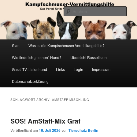
Zum
Zum
Die Datenbank für in Not geratene Listenhunde
primären
sekundären
Such
Inhalt
Inhalt
springen
springen
Kampfschmuser-Vermittlungshilfe
Hauptmenü
Start
Was ist die Kampfschmuser-Vermittlungshilfe?
Wie finde ich „meinen“ Hund?
Übersicht Rasselisten
Gassi-TV: Listenhund
Links
Login
Impressum
Datenschutzerklärung
SCHLAGWORT-ARCHIV:
AMSTAFF-MISCHLING
SOS! AmStaff-Mix Graf
Veröffentlicht am
16. Juli 2026
von
Tierschutz Berlin