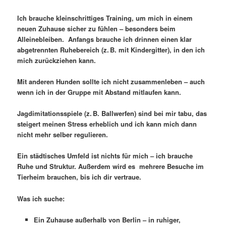
Ich brauche kleinschrittiges Training, um mich in einem
neuen Zuhause sicher zu fühlen – besonders beim
Alleinebleiben. Anfangs brauche ich drinnen einen klar
abgetrennten Ruhebereich (z. B. mit Kindergitter), in den ich
mich zurückziehen kann.
Mit anderen Hunden sollte ich nicht zusammenleben – auch
wenn ich in der Gruppe mit Abstand mitlaufen kann.
Jagdimitationsspiele (z. B. Ballwerfen) sind bei mir tabu, das
steigert meinen Stress erheblich und ich kann mich dann
nicht mehr selber regulieren.
Ein städtisches Umfeld ist nichts für mich – ich brauche
Ruhe und Struktur. Außerdem wird es mehrere Besuche im
Tierheim brauchen, bis ich dir vertraue.
Was ich suche:
Ein Zuhause außerhalb von Berlin – in ruhiger,