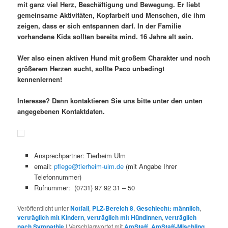
mit ganz viel Herz, Beschäftigung und Bewegung. Er liebt
gemeinsame Aktivitäten, Kopfarbeit und Menschen, die ihm
zeigen, dass er sich entspannen darf. In der Familie
vorhandene Kids sollten bereits mind. 16 Jahre alt sein.
Wer also einen aktiven Hund mit großem Charakter und noch
größerem Herzen sucht, sollte Paco unbedingt
kennenlernen!
Interesse? Dann kontaktieren Sie uns bitte unter den unten
angegebenen Kontaktdaten.
Ansprechpartner: Tierheim Ulm
email:
pflege@tierheim-ulm.de
(mit Angabe Ihrer
Telefonnummer)
Rufnummer: (0731) 97 92 31 – 50
Veröffentlicht unter
Notfall
,
PLZ-Bereich 8
,
Geschlecht: männlich
,
verträglich mit Kindern
,
verträglich mit Hündinnen
,
verträglich
nach Sympathie
|
Verschlagwortet mit
AmStaff
,
AmStaff-Mischling
,