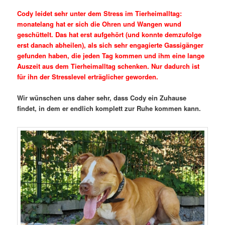
Cody leidet sehr unter dem Stress im Tierheimalltag:
monatelang hat er sich die Ohren und Wangen wund
geschüttelt. Das hat erst aufgehört (und konnte demzufolge
erst danach abheilen), als sich sehr engagierte Gassigänger
gefunden haben, die jeden Tag kommen und ihm eine lange
Auszeit aus dem Tierheimalltag schenken. Nur dadurch ist
für ihn der Stresslevel erträglicher geworden.
Wir wünschen uns daher sehr, dass Cody ein Zuhause
findet, in dem er endlich komplett zur Ruhe kommen kann.