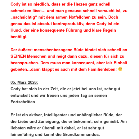
Cody ist so niedlich, dass er die Herzen ganz schell
schmelzen lässt… und man genauso schnell versucht ist, zu
„nachsichtig“ mit dem armen Notfellchen zu sein. Doch
genau das ist absolut kontraproduktiv, denn Cody ist ein
Hund, der eine konsequente Führung und klare Regeln
benötigt.
Der äußerst menschenbezogene Rüde bindet sich schnell an
SEINEN Menschen und neigt dann dazu, diesen für sich zu
beanspruchen. Dem muss man konsequent, aber fair Einhalt
gebieten…dann klappt es auch mit dem Familienleben!
05. März 2026:
Cody hat sich in der Zeit, die er jetzt bei uns ist, sehr gut
entwickelt und wir freuen uns jeden Tag an seinen
Fortschritten.
Er ist ein aktiver, intelligenter und anhänglicher Rüde, der
die Liebe und Zuneigung, die er bekommt, sehr genießt. Am
liebsten wäre er überall mit dabei, er ist sehr gut
leinenführig und kennt die Grundkommandos.