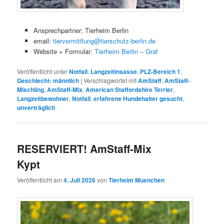
Ansprechpartner: Tierheim Berlin
email:
tiervermittlung@tierschutz-berlin.de
Website + Formular:
Tierheim Berlin – Graf
Veröffentlicht unter
Notfall
,
Langzeitinsasse
,
PLZ-Bereich 1
,
Geschlecht: männlich
|
Verschlagwortet mit
AmStaff
,
AmStaff-
Mischling
,
AmStaff-Mix
,
American Staffordshire Terrier
,
Langzeitbewohner
,
Notfall
,
erfahrene Hundehalter gesucht
,
unverträglich
RESERVIERT! AmStaff-Mix
Kypt
Veröffentlicht am
4. Juli 2026
von
Tierheim Muenchen