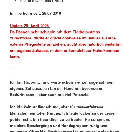
PLZ und Ort: 1xxxx Berlin
Im Tierheim seit: 28.07.2018
Update 29. April 2026:
Da Racoon sehr schlecht mit dem Tierheimstress
zurechtkam, durfte er glücklicherweise im Januar auf eine
externe Pflegestelle umziehen, sucht aber natürlich weiterhin
ein eigenes Zuhause, in dem er komplett zur Ruhe kommen
kann.
Ich bin Racoon… und warte schon viel zu lange auf mein
eigenes Zuhause. Ich bin ein Hund mit besonderen
Bedürfnissen – aber auch mit viel Potenzial.
Ich bin kein Anfängerhund, aber für rasseerfahrene
Menschen ein toller Partner. Ich laufe locker an der Leine,
pöble nicht, bin freundlich zu vertrauten Personen und
meistere Spaziergänge und Hundegruppen ruhig und
souverän. Ohne Maulkorb komme ich mitunter in eine hohe