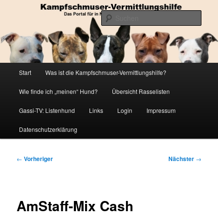
Zum
Die Datenbank für in Not geratene Listenhunde
primären
Such
Inhalt
springen
Kampfschmuser-Vermittlungshilfe
Hauptmenü
Start
Was ist die Kampfschmuser-Vermittlungshilfe?
Wie finde ich „meinen“ Hund?
Übersicht Rasselisten
Gassi-TV: Listenhund
Links
Login
Impressum
Datenschutzerklärung
Beitragsnavigation
←
Vorheriger
Nächster
→
AmStaff-Mix Cash