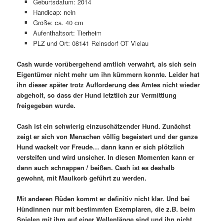
Geburtsdatum: 2014
Handicap: nein
Größe: ca. 40 cm
Aufenthaltsort: Tierheim
PLZ und Ort: 08141 Reinsdorf OT Vielau
Cash wurde vorübergehend amtlich verwahrt, als sich sein
Eigentümer nicht mehr um ihn kümmern konnte. Leider hat
ihn dieser später trotz Aufforderung des Amtes nicht wieder
abgeholt, so dass der Hund letztlich zur Vermittlung
freigegeben wurde.
Cash ist ein schwierig einzuschätzender Hund. Zunächst
zeigt er sich von Menschen völlig begeistert und der ganze
Hund wackelt vor Freude… dann kann er sich plötzlich
versteifen und wird unsicher. In diesen Momenten kann er
dann auch schnappen / beißen. Cash ist es deshalb
gewohnt, mit Maulkorb geführt zu werden.
Mit anderen Rüden kommt er definitiv nicht klar. Und bei
Hündinnen nur mit bestimmten Exemplaren, die z.B. beim
Spielen mit ihm auf einer Wellenlänge sind und ihn nicht