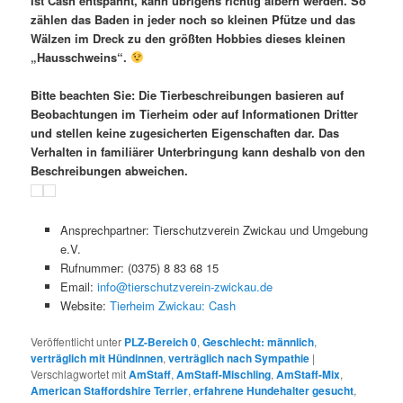
Ist Cash entspannt, kann übrigens richtig albern werden. So
zählen das Baden in jeder noch so kleinen Pfütze und das
Wälzen im Dreck zu den größten Hobbies dieses kleinen
„Hausschweins“.
Bitte beachten Sie: Die Tierbeschreibungen basieren auf
Beobachtungen im Tierheim oder auf Informationen Dritter
und stellen keine zugesicherten Eigenschaften dar. Das
Verhalten in familiärer Unterbringung kann deshalb von den
Beschreibungen abweichen.
Ansprechpartner: Tierschutzverein Zwickau und Umgebung
e.V.
Rufnummer: (0375) 8 83 68 15
Email:
info@tierschutzverein-zwickau.de
Website:
Tierheim Zwickau: Cash
Veröffentlicht unter
PLZ-Bereich 0
,
Geschlecht: männlich
,
verträglich mit Hündinnen
,
verträglich nach Sympathie
|
Verschlagwortet mit
AmStaff
,
AmStaff-Mischling
,
AmStaff-Mix
,
American Staffordshire Terrier
,
erfahrene Hundehalter gesucht
,