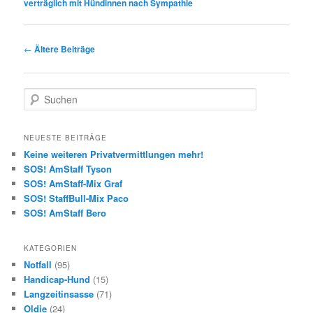
verträglich mit Hündinnen nach Sympathie
Beitragsnavigation
←
Ältere Beiträge
S
u
c
h
NEUESTE BEITRÄGE
e
Keine weiteren Privatvermittlungen mehr!
n
SOS! AmStaff Tyson
SOS! AmStaff-Mix Graf
SOS! StaffBull-Mix Paco
SOS! AmStaff Bero
KATEGORIEN
Notfall
(95)
Handicap-Hund
(15)
Langzeitinsasse
(71)
Oldie
(24)