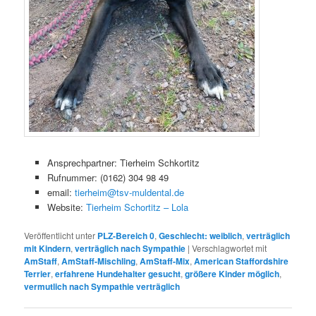
Ansprechpartner: Tierheim Schkortitz
Rufnummer: (0162) 304 98 49
email:
tierheim@tsv-muldental.de
Website:
Tierheim Schortitz – Lola
Veröffentlicht unter
PLZ-Bereich 0
,
Geschlecht: weiblich
,
verträglich
mit Kindern
,
verträglich nach Sympathie
|
Verschlagwortet mit
AmStaff
,
AmStaff-Mischling
,
AmStaff-Mix
,
American Staffordshire
Terrier
,
erfahrene Hundehalter gesucht
,
größere Kinder möglich
,
vermutlich nach Sympathie verträglich