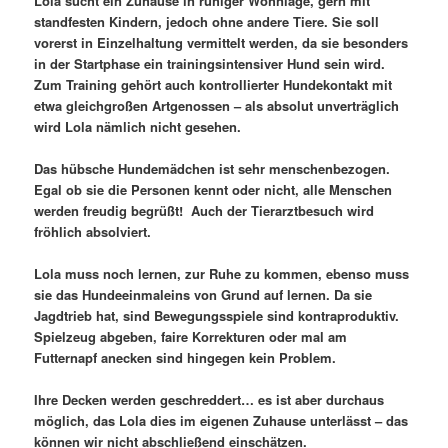
Lola sucht ein Zuhause in ruhiger Wohnlage, gern mit
standfesten Kindern, jedoch ohne andere Tiere. Sie soll
vorerst in Einzelhaltung vermittelt werden, da sie besonders
in der Startphase ein trainingsintensiver Hund sein wird.
Zum Training gehört auch kontrollierter Hundekontakt mit
etwa gleichgroßen Artgenossen – als absolut unverträglich
wird Lola nämlich nicht gesehen.
Das hübsche Hundemädchen ist sehr menschenbezogen.
Egal ob sie die Personen kennt oder nicht, alle Menschen
werden freudig begrüßt! Auch der Tierarztbesuch wird
fröhlich absolviert.
Lola muss noch lernen, zur Ruhe zu kommen, ebenso muss
sie das Hundeeinmaleins von Grund auf lernen. Da sie
Jagdtrieb hat, sind Bewegungsspiele sind kontraproduktiv.
Spielzeug abgeben, faire Korrekturen oder mal am
Futternapf anecken sind hingegen kein Problem.
Ihre Decken werden geschreddert… es ist aber durchaus
möglich, das Lola dies im eigenen Zuhause unterlässt – das
können wir nicht abschließend einschätzen.