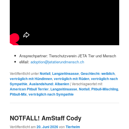
Ansprechpartner: Tierschutzverein JETA Tier und Mensch
eMail:
adoption@jetatierundmensch.ch
Veröffentlicht unter
Notfall
,
Langzeitinsasse
,
Geschlecht: weiblich
,
verträglich mit Hündinnen
,
verträglich mit Rüden
,
verträglich nach
Sympathie
,
Auslandshund: Albanien
|
Verschlagwortet mit
American Pitbull Terrier
,
Langzeitinsasse
,
Notfall
,
Pitbull-Mischling
,
Pitbull-Mix
,
verträglich nach Sympathie
NOTFALL! AmStaff Cody
Veröffentlicht am
20. Juni 2026
von
Tierheim