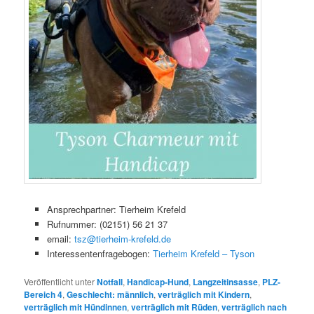
Ansprechpartner: Tierheim Krefeld
Rufnummer: (02151) 56 21 37
email:
tsz@tierheim-krefeld.de
Interessentenfragebogen:
Tierheim Krefeld – Tyson
Veröffentlicht unter
Notfall
,
Handicap-Hund
,
Langzeitinsasse
,
PLZ-
Bereich 4
,
Geschlecht: männlich
,
verträglich mit Kindern
,
verträglich mit Hündinnen
,
verträglich mit Rüden
,
verträglich nach