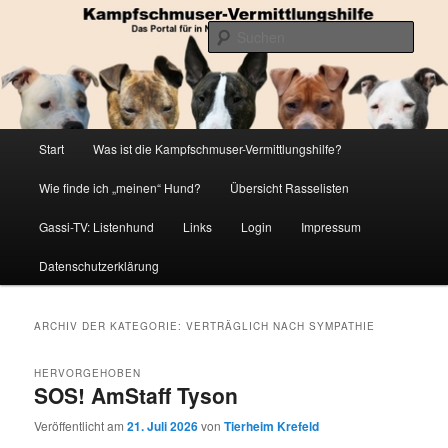
Zum
Zum
Die Datenbank für in Not geratene Listenhunde
primären
sekundären
Such
Inhalt
Inhalt
springen
springen
Kampfschmuser-Vermittlungshilfe
Hauptmenü
Start
Was ist die Kampfschmuser-Vermittlungshilfe?
Wie finde ich „meinen“ Hund?
Übersicht Rasselisten
Gassi-TV: Listenhund
Links
Login
Impressum
Datenschutzerklärung
ARCHIV DER KATEGORIE:
VERTRÄGLICH NACH SYMPATHIE
HERVORGEHOBEN
SOS! AmStaff Tyson
Veröffentlicht am
21. Juli 2026
von
Tierheim Krefeld