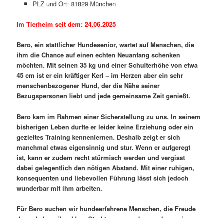
PLZ und Ort: 81829 München
Im Tierheim seit dem: 24.06.2025
Bero, ein stattlicher Hundesenior, wartet auf Menschen, die
ihm die Chance auf einen echten Neuanfang schenken
möchten. Mit seinen 35 kg und einer Schulterhöhe von etwa
45 cm ist er ein kräftiger Kerl – im Herzen aber ein sehr
menschenbezogener Hund, der die Nähe seiner
Bezugspersonen liebt und jede gemeinsame Zeit genießt.
Bero kam im Rahmen einer Sicherstellung zu uns. In seinem
bisherigen Leben durfte er leider keine Erziehung oder ein
gezieltes Training kennenlernen. Deshalb zeigt er sich
manchmal etwas eigensinnig und stur. Wenn er aufgeregt
ist, kann er zudem recht stürmisch werden und vergisst
dabei gelegentlich den nötigen Abstand. Mit einer ruhigen,
konsequenten und liebevollen Führung lässt sich jedoch
wunderbar mit ihm arbeiten.
Für Bero suchen wir hundeerfahrene Menschen, die Freude