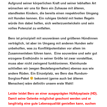
Aufgrund seiner körperlichen Kraft und seiner lebhaften Art
wünschen wir uns für Bero ein Zuhause mit älteren,
standfesten Kindern, die bereits einen respektvollen Umgang
mit Hunden kennen. Ein ruhiges Umfeld mit festen Regeln
würde ihm dabei helfen, sich weiterzuentwickeln und sein
volles Potenzial zu entfalten.
Bero ist prinzipiell mit souveränen und größeren Hündinnen
verträglich, ist aber im Umgang mit anderen Hunden sehr
unbeholfen, was zu Konfliktpotentialen vor allem im
Zusammenleben führen kann. Eine souveräne und sehr gut
erzogene Ersthündin in seiner Größe ist zwar vorstellbar,
muss aber nicht zwingend funktionieren. Kleinhunde
schließen wir (wegen Beutefangverhalten) ebenso aus wie
andere Rüden. Ein Einzelplatz, wo Bero das Rundum-
Sorglos-Paket
bekommt (gerne auch bei älteren
Menschen) wäre definitiv unsere erste Wahl!
Leider leidet Bero an einer ausgeprägten Hüftdysplasie (HD).
Damit seine Gelenke möglichst geschont werden und er
langfristig eine gute Lebensqualität genießen kann, suchen