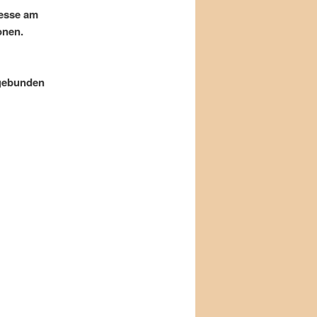
resse am
onen.
 gebunden