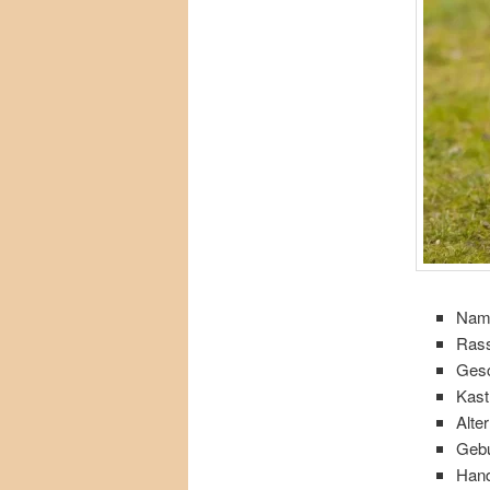
Nam
Rass
Gesc
Kast
Alte
Gebu
Hand