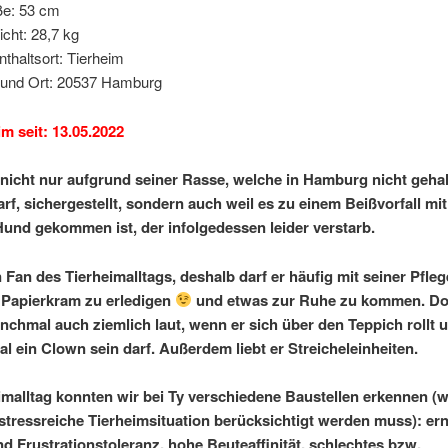
e: 53 cm
cht: 28,7 kg
nthaltsort: Tierheim
und Ort: 20537 Hamburg
im seit: 13.05.2022
nicht nur aufgrund seiner Rasse, welche in Hamburg nicht geha
rf, sichergestellt, sondern auch weil es zu einem Beißvorfall mi
und gekommen ist, der infolgedessen leider verstarb.
n Fan des Tierheimalltags, deshalb darf er häufig mit seiner Pfleg
 Papierkram zu erledigen
und etwas zur Ruhe zu kommen. Dort
anchmal auch ziemlich laut, wenn er sich über den Teppich rollt 
al ein Clown sein darf. Außerdem liebt er Streicheleinheiten.
imalltag konnten wir bei Ty verschiedene Baustellen erkennen (w
 stressreiche Tierheimsituation berücksichtigt werden muss): ern
nd Frustrationstoleranz, hohe Beuteaffinität, schlechtes bzw.