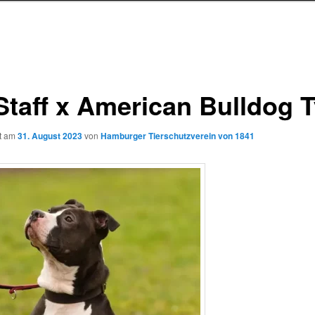
taff x American Bulldog T
ht am
31. August 2023
von
Hamburger Tierschutzverein von 1841