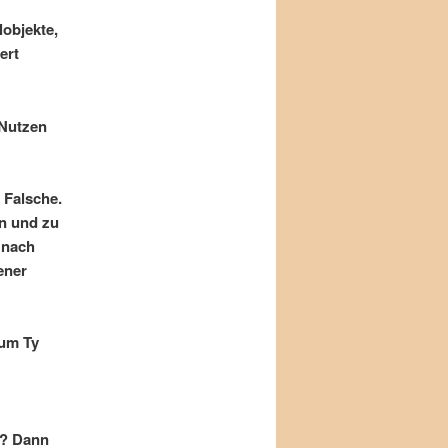
lobjekte,
ert
 Nutzen
 Falsche.
en und zu
 nach
ener
 um Ty
n? Dann