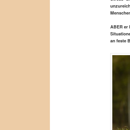
unzureich
Menschen,
ABER er h
Situation
an feste