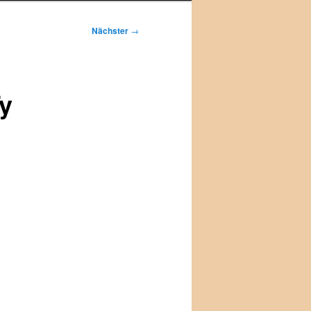
Nächster
→
y