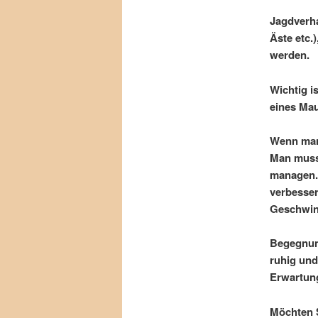
Jagdverha
Äste etc.)
werden.
Wichtig i
eines Ma
Wenn man 
Man muss 
managen.
verbesser
Geschwind
Begegnung
ruhig und
Erwartung
Möchten 