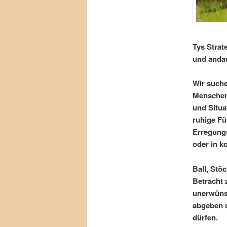
Tys Strat
und andau
Wir suche
Menschen,
und Situa
ruhige Fü
Erregungs
oder in k
Ball, Stö
Betracht 
unerwünsc
abgeben 
dürfen.