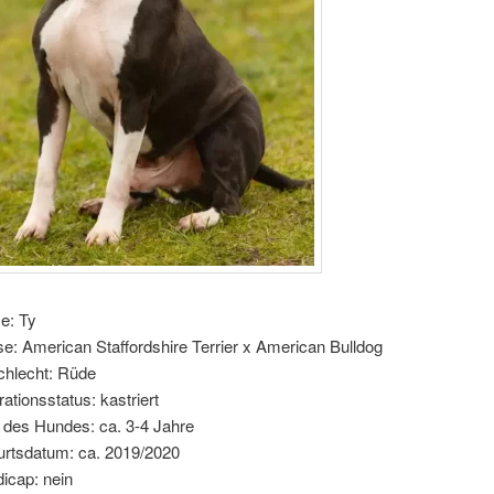
e: Ty
e: American Staffordshire Terrier x American Bulldog
hlecht: Rüde
rationsstatus: kastriert
r des Hundes: ca. 3-4 Jahre
rtsdatum: ca. 2019/2020
icap: nein