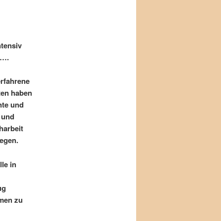
ntensiv
t….
erfahrene
ten haben
nte und
 und
harbeit
egen.
le in
ug
hmen zu