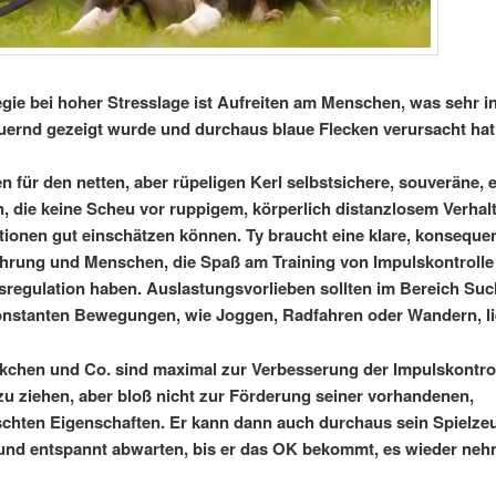
egie bei hoher Stresslage ist Aufreiten am Menschen, was sehr i
ernd gezeigt wurde und durchaus blaue Flecken verursacht ha
n für den netten, aber rüpeligen Kerl selbstsichere, souveräne, 
 die keine Scheu vor ruppigem, körperlich distanzlosem Verhal
tionen gut einschätzen können. Ty braucht eine klare, konseque
hrung und Menschen, die Spaß am Training von Impulskontrolle
regulation haben. Auslastungsvorlieben sollten im Bereich Suc
onstanten Bewegungen, wie Joggen, Radfahren oder Wandern, li
ckchen und Co. sind maximal zur Verbesserung der Impulskontrol
zu ziehen, aber bloß nicht zur Förderung seiner vorhandenen,
hten Eigenschaften. Er kann dann auch durchaus sein Spielze
und entspannt abwarten, bis er das OK bekommt, es wieder ne