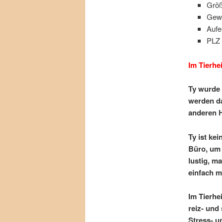
Größ
Gewi
Aufe
PLZ 
Im Tierhe
Ty wurde 
werden da
anderen H
Ty ist kei
Büro, um
lustig, m
einfach m
Im Tierhe
reiz- und
Stress- u