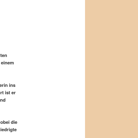
lten
t einem
erin ins
 ist er
und
obei die
iedrigte