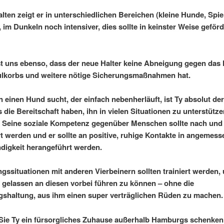
lten zeigt er in unterschiedlichen Bereichen (kleine Hunde, Spie
, im Dunkeln noch intensiver, dies sollte in keinster Weise geförd
st uns ebenso, dass der neue Halter keine Abneigung gegen das
ulkorbs und weitere nötige Sicherungsmaßnahmen hat.
einen Hund sucht, der einfach nebenherläuft, ist Ty absolut der
die Bereitschaft haben, ihn in vielen Situationen zu unterstütz
 Seine soziale Kompetenz gegenüber Menschen sollte nach und
t werden und er sollte an positive, ruhige Kontakte in angemess
igkeit herangeführt werden.
ssituationen mit anderen Vierbeinern sollten trainiert werden,
 gelassen an diesen vorbei führen zu können – ohne die
shaltung, aus ihm einen super verträglichen Rüden zu machen.
Sie Ty ein fürsorgliches Zuhause außerhalb Hamburgs schenke