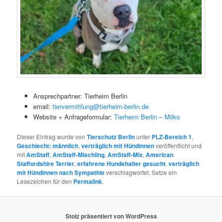
Ansprechpartner: Tierheim Berlin
email:
tiervermittlung@tierheim-berlin.de
Website + Anfrageformular:
Tierheim Berlin – Milko
Dieser Eintrag wurde von
Tierschutz Berlin
unter
PLZ-Bereich 1
,
Geschlecht: männlich
,
verträglich mit Hündinnen
veröffentlicht und
mit
AmStaff
,
AmStaff-Mischling
,
AmStaff-Mix
,
American
Staffordshire Terrier
,
erfahrene Hundehalter gesucht
,
verträglich
mit Hündinnen nach Sympathie
verschlagwortet. Setze ein
Lesezeichen für den
Permalink
.
Stolz präsentiert von WordPress