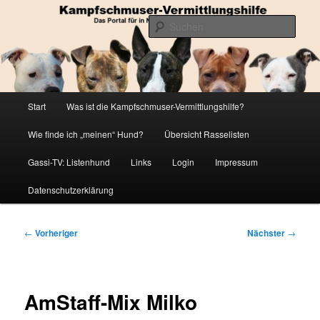
Zum
Die Datenbank für in Not geratene Listenhunde
primären
Such
Inhalt
springen
Kampfschmuser-Vermittlungshilfe
Hauptmenü
Start
Was ist die Kampfschmuser-Vermittlungshilfe?
Wie finde ich „meinen“ Hund?
Übersicht Rasselisten
Gassi-TV: Listenhund
Links
Login
Impressum
Datenschutzerklärung
Beitragsnavigation
←
Vorheriger
Nächster
→
AmStaff-Mix Milko