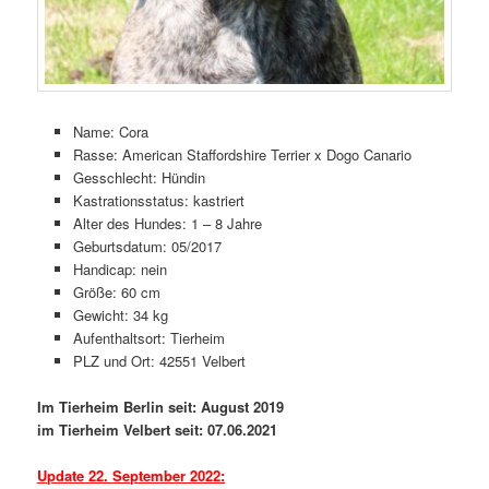
Name:
Cora
Rasse:
American Staffordshire Terrier x Dogo Canario
Ges
schlecht:
Hündin
Kastrationsstatus:
kastriert
Alter des Hundes:
1 – 8 Jahre
Geburtsdatum:
05/2017
Handicap:
nein
Größe:
60 cm
Gewicht:
34 kg
Aufenthaltsort:
Tierheim
PLZ und Ort:
42551 Velbert
Im Tierheim Berlin seit: August 2019
im Tierheim Velbert seit: 07.06.2021
Update 22. September 2022: