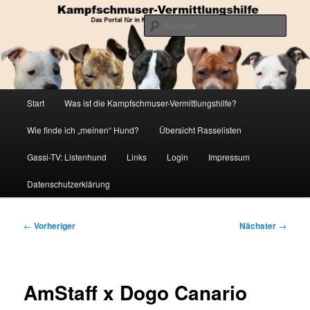
Zum
Die Datenbank für in Not geratene Listenhunde
primären
Such
Inhalt
springen
Kampfschmuser-Vermittlungshilfe
Hauptmenü
Start
Was ist die Kampfschmuser-Vermittlungshilfe?
Wie finde ich „meinen“ Hund?
Übersicht Rasselisten
Gassi-TV: Listenhund
Links
Login
Impressum
Datenschutzerklärung
Beitragsnavigation
←
Vorheriger
Nächster
→
AmStaff x Dogo Canario