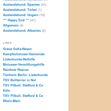
Auslandshund: Spanien
(31)
Auslandshund: Türkei
(1)
Auslandshund: Ungarn
(15)
*** Happy End ***
(41)
Allgemein
(4)
Auslandshund: Albanien
(2)
LINKS
Graue SoKa-Nasen
Kampfschmuser-Gemeinde
Listenhunde-Nothilfe
Molosser-Vermittlungshilfe
Rainbow Rescue
Tierheim Berlin: Listenhunde
TSV Bullterrier in Not
TSV Pitbull, Stafford & Co
Köln
TSV Pitbull, Stafford & Co
Rhein-Main