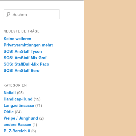
S
u
c
h
NEUESTE BEITRÄGE
e
Keine weiteren
n
Privatvermittlungen mehr!
SOS! AmStaff Tyson
SOS! AmStaff-Mix Graf
SOS! StaffBull-Mix Paco
SOS! AmStaff Bero
KATEGORIEN
Notfall
(95)
Handicap-Hund
(15)
Langzeitinsasse
(71)
Oldie
(24)
Welpe / Junghund
(2)
andere Rassen
(1)
PLZ-Bereich 0
(6)