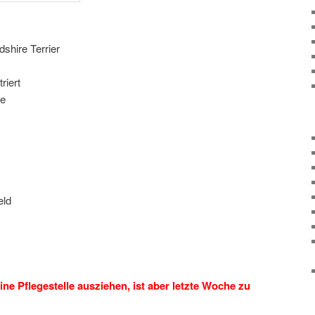
shire Terrier
riert
re
eld
ine Pflegestelle ausziehen, ist aber letzte Woche
zu