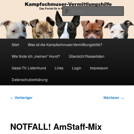
Zum
Die Datenbank für in Not geratene Listenhunde
primären
Such
Inhalt
springen
Kampfschmuser-Vermittlungshilfe
Hauptmenü
Start
Was ist die Kampfschmuser-Vermittlungshilfe?
Wie finde ich „meinen“ Hund?
Übersicht Rasselisten
Gassi-TV: Listenhund
Links
Login
Impressum
Datenschutzerklärung
Beitragsnavigation
←
Vorheriger
Nächster
→
NOTFALL! AmStaff-Mix