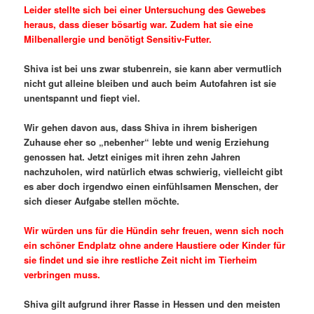
Leider stellte sich bei einer Untersuchung des Gewebes
heraus, dass dieser bösartig war. Zudem hat sie eine
Milbenallergie und benötigt Sensitiv-Futter.
Shiva ist bei uns zwar stubenrein, sie kann aber vermutlich
nicht gut alleine bleiben und auch beim Autofahren ist sie
unentspannt und fiept viel.
Wir gehen davon aus, dass Shiva in ihrem bisherigen
Zuhause eher so „nebenher“ lebte und wenig Erziehung
genossen hat. Jetzt einiges mit ihren zehn Jahren
nachzuholen, wird natürlich etwas schwierig, vielleicht gibt
es aber doch irgendwo einen einfühlsamen Menschen, der
sich dieser Aufgabe stellen möchte.
Wir würden uns für die Hündin sehr freuen, wenn sich noch
ein schöner Endplatz ohne andere Haustiere oder Kinder für
sie findet und sie ihre restliche Zeit nicht im Tierheim
verbringen muss.
Shiva gilt aufgrund ihrer Rasse in Hessen und den meisten