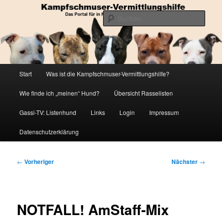
Zum
Die Datenbank für in Not geratene Listenhunde
primären
Such
Inhalt
springen
Kampfschmuser-Vermittlungshilfe
Hauptmenü
Start
Was ist die Kampfschmuser-Vermittlungshilfe?
Wie finde ich „meinen“ Hund?
Übersicht Rasselisten
Gassi-TV: Listenhund
Links
Login
Impressum
Datenschutzerklärung
Beitragsnavigation
←
Vorheriger
Nächster
→
NOTFALL! AmStaff-Mix