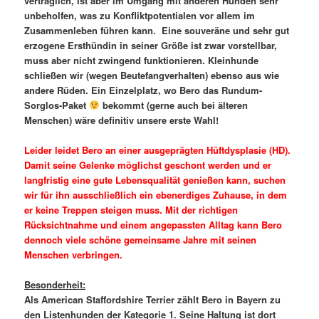
verträglich, ist aber im Umgang mit anderen Hunden sehr
unbeholfen, was zu Konfliktpotentialen vor allem im
Zusammenleben führen kann. Eine souveräne und sehr gut
erzogene Ersthündin in seiner Größe ist zwar vorstellbar,
muss aber nicht zwingend funktionieren. Kleinhunde
schließen wir (wegen Beutefangverhalten) ebenso aus wie
andere Rüden. Ein Einzelplatz, wo Bero das Rundum-
Sorglos-Paket
bekommt (gerne auch bei älteren
Menschen) wäre definitiv unsere erste Wahl!
Leider leidet Bero an einer ausgeprägten Hüftdysplasie (HD).
Damit seine Gelenke möglichst geschont werden und er
langfristig eine gute Lebensqualität genießen kann, suchen
wir für ihn ausschließlich ein ebenerdiges Zuhause, in dem
er keine Treppen steigen muss. Mit der richtigen
Rücksichtnahme und einem angepassten Alltag kann Bero
dennoch viele schöne gemeinsame Jahre mit seinen
Menschen verbringen.
Besonderheit:
Als American Staffordshire Terrier zählt Bero in Bayern zu
den Listenhunden der Kategorie 1. Seine Haltung ist dort