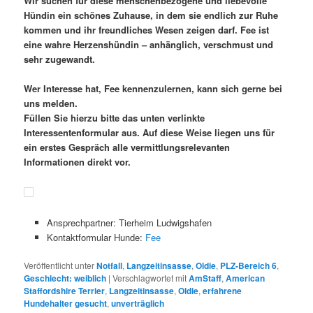
Wir suchen für diese menschenbezogene und liebevolle
Hündin ein schönes Zuhause, in dem sie endlich zur Ruhe
kommen und ihr freundliches Wesen zeigen darf. Fee ist
eine wahre Herzenshündin – anhänglich, verschmust und
sehr zugewandt.
Wer Interesse hat, Fee kennenzulernen, kann sich gerne bei
uns melden.
Füllen Sie hierzu bitte das unten verlinkte
Interessentenformular aus. Auf diese Weise liegen uns für
ein erstes Gespräch alle vermittlungsrelevanten
Informationen direkt vor.
Ansprechpartner: Tierheim Ludwigshafen
Kontaktformular Hunde:
Fee
Veröffentlicht unter
Notfall
,
Langzeitinsasse
,
Oldie
,
PLZ-Bereich 6
,
Geschlecht: weiblich
|
Verschlagwortet mit
AmStaff
,
American
Staffordshire Terrier
,
Langzeitinsasse
,
Oldie
,
erfahrene
Hundehalter gesucht
,
unverträglich