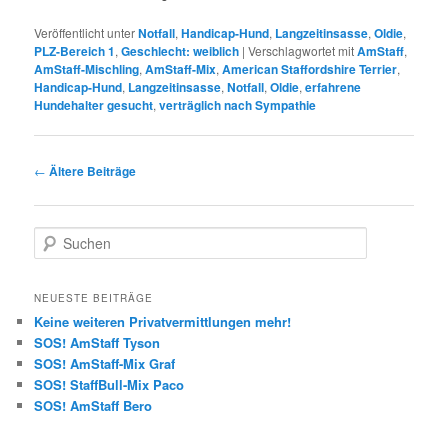
Veröffentlicht unter
Notfall
,
Handicap-Hund
,
Langzeitinsasse
,
Oldie
,
PLZ-Bereich 1
,
Geschlecht: weiblich
|
Verschlagwortet mit
AmStaff
,
AmStaff-Mischling
,
AmStaff-Mix
,
American Staffordshire Terrier
,
Handicap-Hund
,
Langzeitinsasse
,
Notfall
,
Oldie
,
erfahrene
Hundehalter gesucht
,
verträglich nach Sympathie
Beitragsnavigation
←
Ältere Beiträge
S
u
c
h
NEUESTE BEITRÄGE
e
Keine weiteren Privatvermittlungen mehr!
n
SOS! AmStaff Tyson
SOS! AmStaff-Mix Graf
SOS! StaffBull-Mix Paco
SOS! AmStaff Bero