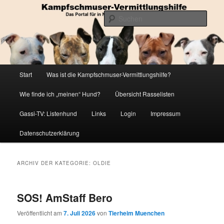
Zum
Zum
Die Datenbank für in Not geratene Listenhunde
primären
sekundären
Such
Inhalt
Inhalt
springen
springen
Kampfschmuser-Vermittlungshilfe
Hauptmenü
Start
Was ist die Kampfschmuser-Vermittlungshilfe?
Wie finde ich „meinen“ Hund?
Übersicht Rasselisten
Gassi-TV: Listenhund
Links
Login
Impressum
Datenschutzerklärung
ARCHIV DER KATEGORIE:
OLDIE
SOS! AmStaff Bero
Veröffentlicht am
7. Juli 2026
von
Tierheim Muenchen