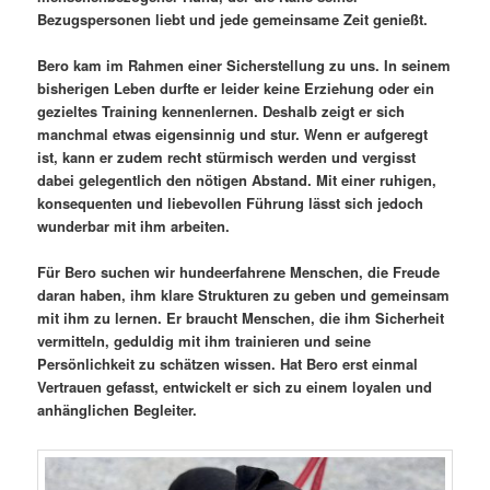
Bezugspersonen liebt und jede gemeinsame Zeit genießt.
Bero kam im Rahmen einer Sicherstellung zu uns. In seinem
bisherigen Leben durfte er leider keine Erziehung oder ein
gezieltes Training kennenlernen. Deshalb zeigt er sich
manchmal etwas eigensinnig und stur. Wenn er aufgeregt
ist, kann er zudem recht stürmisch werden und vergisst
dabei gelegentlich den nötigen Abstand. Mit einer ruhigen,
konsequenten und liebevollen Führung lässt sich jedoch
wunderbar mit ihm arbeiten.
Für Bero suchen wir hundeerfahrene Menschen, die Freude
daran haben, ihm klare Strukturen zu geben und gemeinsam
mit ihm zu lernen. Er braucht Menschen, die ihm Sicherheit
vermitteln, geduldig mit ihm trainieren und seine
Persönlichkeit zu schätzen wissen. Hat Bero erst einmal
Vertrauen gefasst, entwickelt er sich zu einem loyalen und
anhänglichen Begleiter.