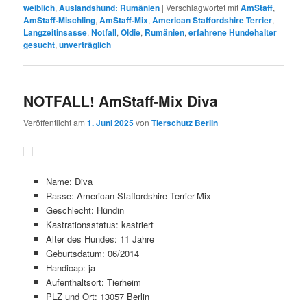
weiblich
,
Auslandshund: Rumänien
|
Verschlagwortet mit
AmStaff
,
AmStaff-Mischling
,
AmStaff-Mix
,
American Staffordshire Terrier
,
Langzeitinsasse
,
Notfall
,
Oldie
,
Rumänien
,
erfahrene Hundehalter
gesucht
,
unverträglich
NOTFALL! AmStaff-Mix Diva
Veröffentlicht am
1. Juni 2025
von
Tierschutz Berlin
Name: Diva
Rasse: American Staffordshire Terrier-Mix
Geschlecht: Hündin
Kastrationsstatus: kastriert
Alter des Hundes: 11 Jahre
Geburtsdatum: 06/2014
Handicap: ja
Aufenthaltsort: Tierheim
PLZ und Ort: 13057 Berlin