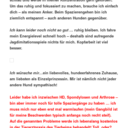
Um das ruhig und fokussiert zu machen, brauche ich einfach
dich – als meinen Anker. Beim Spazierengehen bin ich
ziemlich entspannt – auch anderen Hunden gegenüber.
Ich kann leider noch nicht so gut …
ruhig bleiben. Ich fahre
mein Energielevel schnell hoch – deshalb sind aufregende
Jagdimitationsspiele nichts für mich. Kopfarbeit ist viel
besser.
Ich wünsche mir…
ein liebevolles, hundeerfahrenes Zuhause,
am liebsten als Einzelprinzessin. Mir ist nämlich nicht jeder
andere Hund sympathisch!
Leider habe ich inzwischen HD, Spondylosen und Arthrose –
bin aber immer noch für tolle Spaziergänge zu haben … ich
muss mich nur eben erst mal warmlaufen (mein Gangbild ist
für meine Beschwerden typisch anfangs noch recht steif).
Auf die genannten Probleme werde ich lebenslang kostenlos
in der Tierarztpraxis des Tierheims behandelt! Toll, oder?