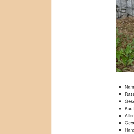
Nam
Rass
Gesc
Kast
Alte
Gebu
Hand