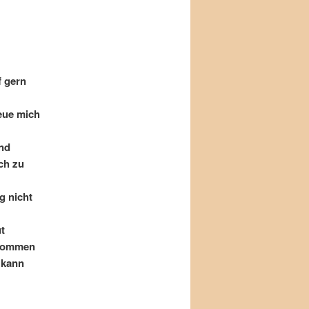
f gern
eue mich
und
ch zu
g nicht
ut
ekommen
g kann