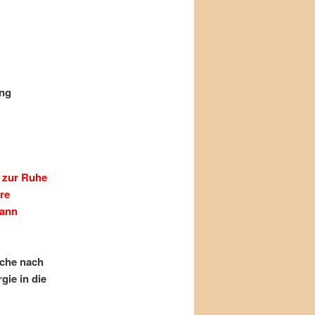
ung
r zur Ruhe
re
kann
uche nach
gie in die