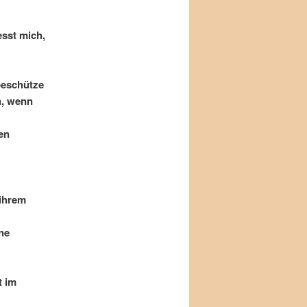
esst mich,
 beschütze
n, wenn
en
 ihrem
ne
t im