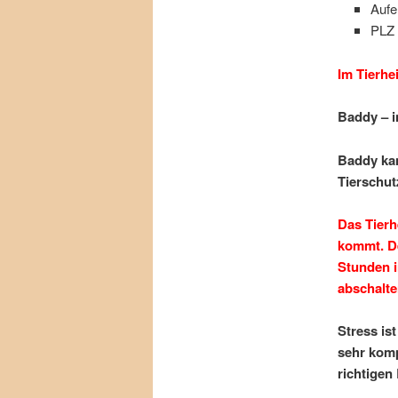
Aufe
PLZ 
Im Tierhe
Baddy – i
Baddy kam
Tierschut
Das Tierh
kommt. De
Stunden i
abschalte
Stress is
sehr komp
richtigen