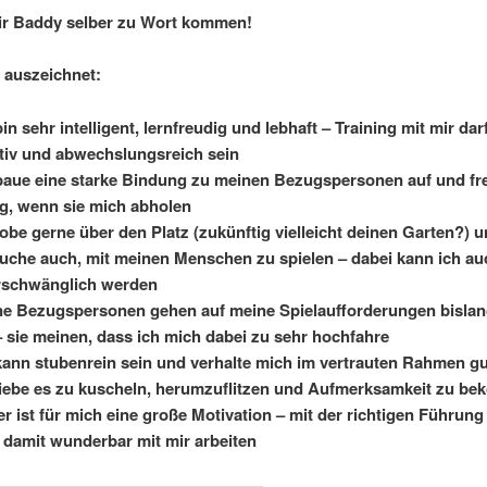
ir Baddy selber zu Wort kommen!
 auszeichnet:
bin sehr intelligent, lernfreudig und lebhaft – Training mit mir dar
tiv und abwechslungsreich sein
baue eine starke Bindung zu meinen Bezugspersonen auf und fr
ig, wenn sie mich abholen
tobe gerne über den Platz (zukünftig vielleicht deinen Garten?) 
uche auch, mit meinen Menschen zu spielen – dabei kann ich au
rschwänglich werden
e Bezugspersonen gehen auf meine Spielaufforderungen bislan
– sie meinen, dass ich mich dabei zu sehr hochfahre
kann stubenrein sein und verhalte mich im vertrauten Rahmen g
liebe es zu kuscheln, herumzuflitzen und Aufmerksamkeit zu b
er ist für mich eine große Motivation – mit der richtigen Führun
damit wunderbar mit mir arbeiten