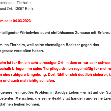
nthaltsort: Tierheim
und Ort: 13057 Berlin
im seit: 04.03.2023
ntelligenter Wirbelwind sucht einfühlsames Zuhause mit Erfahr
 ins Tierheim, weil seine ehemaligen Besitzer gegen das
zgesetz verstoßen haben.
eim ist für ihn ein sehr stressiger Ort, in dem er nur sehr schwe
shalb bringen ihn seine Tierpfleger:innen regelmäßig für mehre
n eine ruhigere Umgebung. Dort fühlt er sich deutlich sicherer, 
n und auch mal richtig schlafen
.
t generell ein großes Problem in Baddys Leben – er ist auf der S
etenten Menschen, die seine Reaktivität händeln und seine Ener
 Bahnen lenken können.