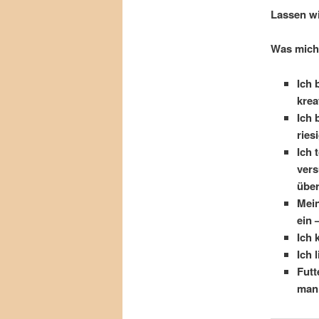
Lassen w
Was mich
Ich 
krea
Ich 
ries
Ich 
vers
übe
Mein
ein 
Ich 
Ich 
Futt
man 