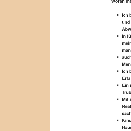
Woran man
Ich 
und 
Abw
In f
mei
man 
auch
Mens
Ich 
Erfa
Ein 
Trub
Mit 
Reak
sach
Kind
Haus