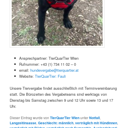
Ansprechpartner: TierQuarTier Wien
Rufnummer: +43 (1) 734 11 02 – 0
email:
hundevergabe@tierquartier.at
Website:
TierQuarTier: Fauli
Unsere Tiervergabe findet ausschließlich mit Terminvereinbarung
statt. Die Bürozeiten des Vergabeteams sind werktags von
Dienstag bis Samstag zwischen 9 und 12 Uhr sowie 13 und 17
Uhr.
Dieser Eintrag wurde von
TierQuarTier Wien
unter
Notfall
,
Langzeitinsasse
,
Geschlecht: männlich
,
verträglich mit Hündinnen
,
,
,