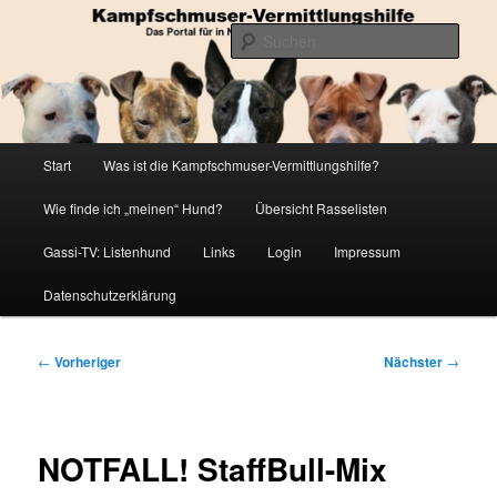
Zum
Die Datenbank für in Not geratene Listenhunde
primären
Such
Inhalt
springen
Kampfschmuser-Vermittlungshilfe
Hauptmenü
Start
Was ist die Kampfschmuser-Vermittlungshilfe?
Wie finde ich „meinen“ Hund?
Übersicht Rasselisten
Gassi-TV: Listenhund
Links
Login
Impressum
Datenschutzerklärung
Beitragsnavigation
←
Vorheriger
Nächster
→
NOTFALL! StaffBull-Mix