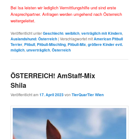
Bei Isa leisten wir lediglich Vermittlungshilfe und sind erste
Ansprechpartner. Anfragen werden umgehend nach Österreich
weitergeleitet.
Veröffentlicht unter
Geschlecht: weiblich
,
verträglich mit Kindern
,
Auslandshund: Österreich
|
Verschlagwortet mit
American Pitbull
Terrier
,
Pitbull
,
Pitbull-Mischling
,
Pitbull-Mix
,
größere Kinder evtl.
möglich
,
unverträglich
,
Österreich
ÖSTERREICH! AmStaff-Mix
Shila
Veröffentlicht am
17. April 2023
von
TierQuarTier Wien