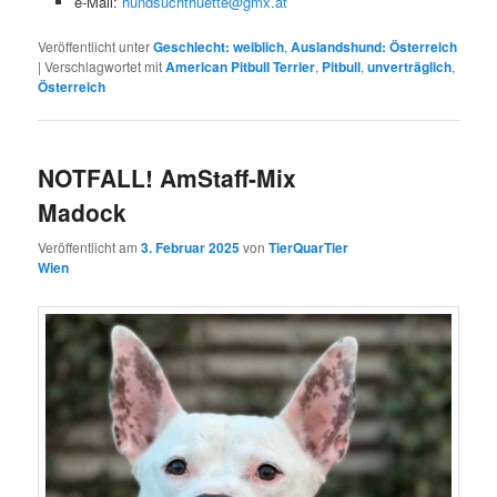
e-Mail:
hundsuchthuette@gmx.at
Veröffentlicht unter
Geschlecht: weiblich
,
Auslandshund: Österreich
|
Verschlagwortet mit
American Pitbull Terrier
,
Pitbull
,
unverträglich
,
Österreich
NOTFALL! AmStaff-Mix
Madock
Veröffentlicht am
3. Februar 2025
von
TierQuarTier
Wien