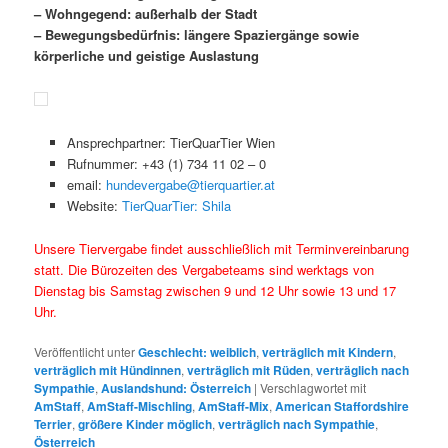
– Wohngegend: außerhalb der Stadt
– Bewegungsbedürfnis: längere Spaziergänge sowie
körperliche und geistige Auslastung
Ansprechpartner: TierQuarTier Wien
Rufnummer: +43 (1) 734 11 02 – 0
email:
hundevergabe@tierquartier.at
Website:
TierQuarTier: Shila
Unsere Tiervergabe findet ausschließlich mit Terminvereinbarung
statt. Die Bürozeiten des Vergabeteams sind werktags von
Dienstag bis Samstag zwischen 9 und 12 Uhr sowie 13 und 17
Uhr.
Veröffentlicht unter
Geschlecht: weiblich
,
verträglich mit Kindern
,
verträglich mit Hündinnen
,
verträglich mit Rüden
,
verträglich nach
Sympathie
,
Auslandshund: Österreich
|
Verschlagwortet mit
AmStaff
,
AmStaff-Mischling
,
AmStaff-Mix
,
American Staffordshire
Terrier
,
größere Kinder möglich
,
verträglich nach Sympathie
,
Österreich