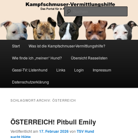
Zum
Zum
Die Datenbank für in Not geratene Listenhunde
primären
sekundären
Such
Inhalt
Inhalt
springen
springen
Kampfschmuser-Vermittlungshilfe
Hauptmenü
Start
Was ist die Kampfschmuser-Vermittlungshilfe?
Wie finde ich „meinen“ Hund?
Übersicht Rasselisten
Gassi-TV: Listenhund
Links
Login
Impressum
Datenschutzerklärung
SCHLAGWORT-ARCHIV:
ÖSTERREICH
ÖSTERREICH! Pitbull Emily
Veröffentlicht am
17. Februar 2026
von
TSV Hund
sucht Hütte