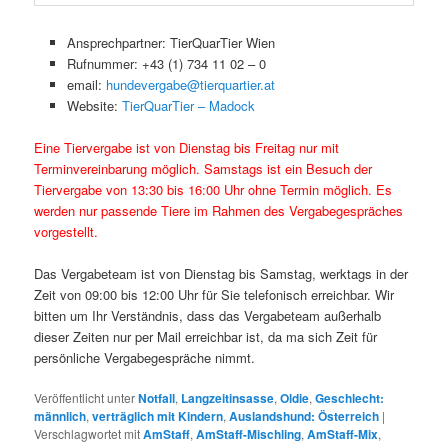
Ansprechpartner: TierQuarTier Wien
Rufnummer: +43 (1) 734 11 02 – 0
email:
hundevergabe@tierquartier.at
Website:
TierQuarTier – Madock
Eine Tiervergabe ist von Dienstag bis Freitag nur mit
Terminvereinbarung möglich. Samstags ist ein Besuch der
Tiervergabe von 13:30 bis 16:00 Uhr ohne Termin möglich. Es
werden nur passende Tiere im Rahmen des Vergabegespräches
vorgestellt.
Das Vergabeteam ist von Dienstag bis Samstag, werktags in der
Zeit von 09:00 bis 12:00 Uhr für Sie telefonisch erreichbar. Wir
bitten um Ihr Verständnis, dass das Vergabeteam außerhalb
dieser Zeiten nur per Mail erreichbar ist, da ma sich Zeit für
persönliche Vergabegespräche nimmt.
Veröffentlicht unter
Notfall
,
Langzeitinsasse
,
Oldie
,
Geschlecht:
männlich
,
verträglich mit Kindern
,
Auslandshund: Österreich
|
Verschlagwortet mit
AmStaff
,
AmStaff-Mischling
,
AmStaff-Mix
,