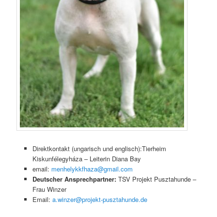
Direktkontakt (ungarisch und englisch):Tierheim
Kiskunfélegyháza – Leiterin Diana Bay
email:
menhelykkfhaza@gmail.com
Deutscher Ansprechpartner:
TSV Projekt Pusztahunde –
Frau Winzer
Email:
a.winzer@projekt-pusztahunde.de