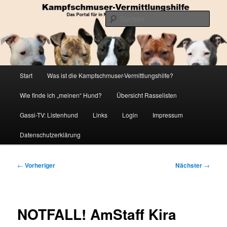
Zum
Die Datenbank für in Not geratene Listenhunde
primären
Such
Inhalt
springen
Kampfschmuser-Vermittlungshilfe
Hauptmenü
Start
Was ist die Kampfschmuser-Vermittlungshilfe?
Wie finde ich „meinen“ Hund?
Übersicht Rasselisten
Gassi-TV: Listenhund
Links
Login
Impressum
Datenschutzerklärung
Beitragsnavigation
←
Vorheriger
Nächster
→
NOTFALL! AmStaff Kira