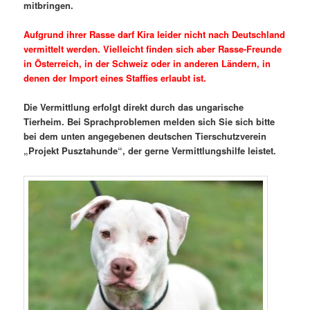
mitbringen.
Aufgrund ihrer Rasse darf Kira leider nicht nach Deutschland
vermittelt werden. Vielleicht finden sich aber Rasse-Freunde
in Österreich, in der Schweiz oder in anderen Ländern, in
denen der Import eines Staffies erlaubt ist.
Die Vermittlung erfolgt direkt durch das ungarische
Tierheim. Bei Sprachproblemen melden sich Sie sich bitte
bei dem unten angegebenen deutschen Tierschutzverein
„Projekt Pusztahunde“, der gerne Vermittlungshilfe leistet.