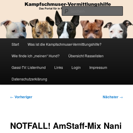
Zum
Die Datenbank für in Not geratene Listenhunde
primären
Such
Inhalt
springen
Kampfschmuser-Vermittlungshilfe
Hauptmenü
Start
Was ist die Kampfschmuser-Vermittlungshilfe?
Wie finde ich „meinen“ Hund?
Übersicht Rasselisten
Gassi-TV: Listenhund
Links
Login
Impressum
Datenschutzerklärung
Beitragsnavigation
←
Vorheriger
Nächster
→
NOTFALL! AmStaff-Mix Nani