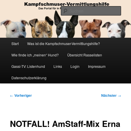
Zum
Die Datenbank für in Not geratene Listenhunde
primären
Such
Inhalt
springen
Kampfschmuser-Vermittlungshilfe
Hauptmenü
Start
Was ist die Kampfschmuser-Vermittlungshilfe?
Wie finde ich „meinen“ Hund?
Übersicht Rasselisten
Gassi-TV: Listenhund
Links
Login
Impressum
Datenschutzerklärung
Beitragsnavigation
←
Vorheriger
Nächster
→
NOTFALL! AmStaff-Mix Erna