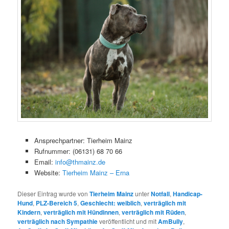
Ansprechpartner: Tierheim Mainz
Rufnummer: (06131) 68 70 66
Email:
info@thmainz.de
Website:
Tierheim Mainz – Erna
Dieser Eintrag wurde von
Tierheim Mainz
unter
Notfall
,
Handicap-
Hund
,
PLZ-Bereich 5
,
Geschlecht: weiblich
,
verträglich mit
Kindern
,
verträglich mit Hündinnen
,
verträglich mit Rüden
,
verträglich nach Sympathie
veröffentlicht und mit
AmBully
,