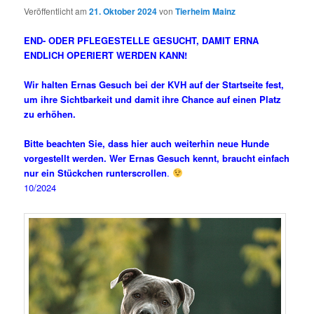
Veröffentlicht am
21. Oktober 2024
von
Tierheim Mainz
END- ODER PFLEGESTELLE GESUCHT, DAMIT ERNA
ENDLICH OPERIERT WERDEN KANN!
Wir halten Ernas Gesuch bei der KVH auf der Startseite fest,
um ihre Sichtbarkeit und damit ihre Chance auf einen Platz
zu erhöhen.
Bitte beachten Sie, dass hier auch weiterhin neue Hunde
vorgestellt werden. Wer Ernas Gesuch kennt, braucht einfach
nur ein Stückchen runterscrollen
.
10/2024