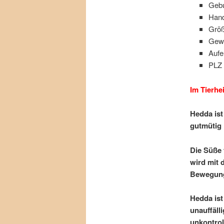
Gebu
Hand
Größ
Gewi
Aufe
PLZ 
Im Tierhe
Hedda ist
gutmütig i
Die Süße 
wird mit 
Bewegung 
Hedda ist
unauffäll
unkontrol