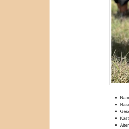
Nam
Rass
Gesc
Kast
Alte