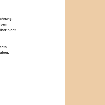
fahrung.
sivem
lber nicht
chts
haben.