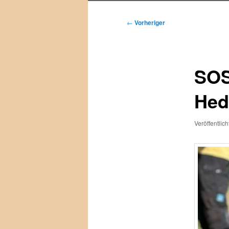
Beitragsnavigation
←
Vorheriger
SOS
Hed
Veröffentlic