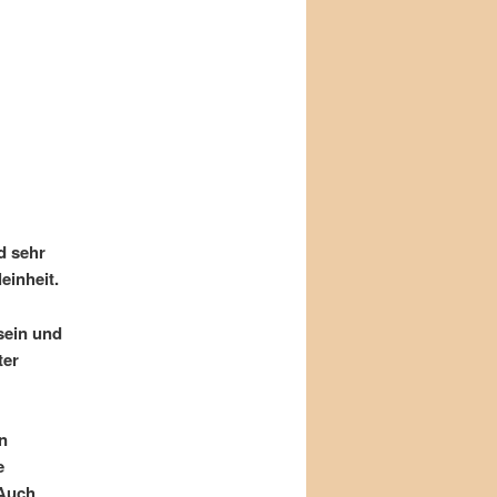
d sehr
einheit.
 sein und
ter
n
e
 Auch