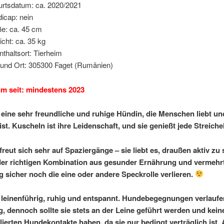
rtsdatum: ca. 2020/2021
icap: nein
e: ca. 45 cm
cht: ca. 35 kg
nthaltsort: Tierheim
und Ort: 305300 Faget (Rumänien)
im seit: mindestens 2023
 eine sehr freundliche und ruhige Hündin, die Menschen liebt un
st. Kuscheln ist ihre Leidenschaft, und sie genießt jede Streichel
freut sich sehr auf Spaziergänge – sie liebt es, draußen aktiv zu
der richtigen Kombination aus gesunder Ernährung und vermehr
sicher noch die eine oder andere Speckrolle verlieren.
 leinenführig, ruhig und entspannt. Hundebegegnungen verlaufe
ig, dennoch sollte sie stets an der Leine geführt werden und kein
lierten Hundekontakte haben, da sie nur bedingt verträglich ist.