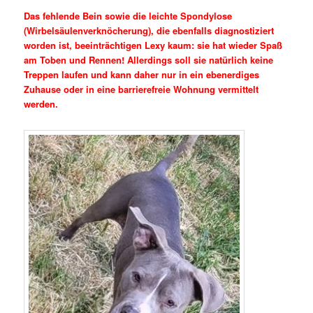
Das fehlende Bein sowie die leichte Spondylose
(Wirbelsäulenverknöcherung), die ebenfalls diagnostiziert
worden ist, beeinträchtigen Lexy kaum: sie hat wieder Spaß
am Toben und Rennen! Allerdings soll sie natürlich keine
Treppen laufen und kann daher nur in ein ebenerdiges
Zuhause oder in eine barrierefreie Wohnung vermittelt
werden.