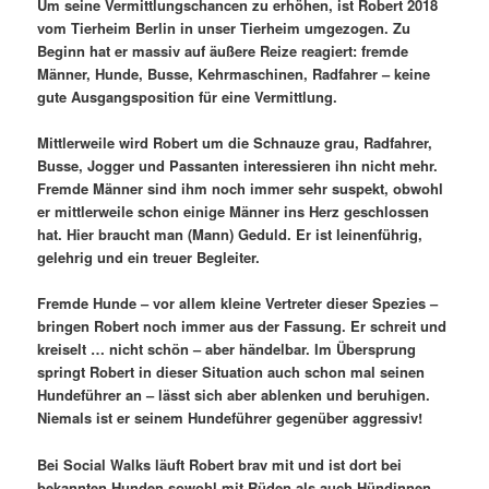
Um seine Vermittlungschancen zu erhöhen, ist Robert 2018
vom Tierheim Berlin in unser Tierheim umgezogen. Zu
Beginn hat er massiv auf äußere Reize reagiert: fremde
Männer, Hunde, Busse, Kehrmaschinen, Radfahrer – keine
gute Ausgangsposition für eine Vermittlung.
Mittlerweile wird Robert um die Schnauze grau, Radfahrer,
Busse, Jogger und Passanten interessieren ihn nicht mehr.
Fremde Männer sind ihm noch immer sehr suspekt, obwohl
er mittlerweile schon einige Männer ins Herz geschlossen
hat. Hier braucht man (Mann) Geduld. Er ist leinenführig,
gelehrig und ein treuer Begleiter.
Fremde Hunde – vor allem kleine Vertreter dieser Spezies –
bringen Robert noch immer aus der Fassung. Er schreit und
kreiselt … nicht schön – aber händelbar. Im Übersprung
springt Robert in dieser Situation auch schon mal seinen
Hundeführer an – lässt sich aber ablenken und beruhigen.
Niemals ist er seinem Hundeführer gegenüber aggressiv!
Bei Social Walks läuft Robert brav mit und ist dort bei
bekannten Hunden sowohl mit Rüden als auch Hündinnen