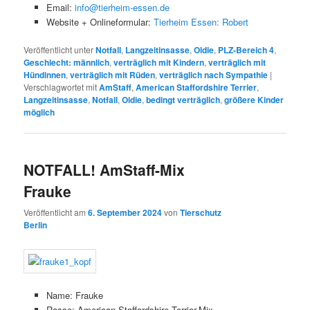
Email:
info@tierheim-essen.de
Website + Onlineformular:
Tierheim Essen: Robert
Veröffentlicht unter
Notfall
,
Langzeitinsasse
,
Oldie
,
PLZ-Bereich 4
,
Geschlecht: männlich
,
verträglich mit Kindern
,
verträglich mit
Hündinnen
,
verträglich mit Rüden
,
verträglich nach Sympathie
|
Verschlagwortet mit
AmStaff
,
American Staffordshire Terrier
,
Langzeitinsasse
,
Notfall
,
Oldie
,
bedingt verträglich
,
größere Kinder
möglich
NOTFALL! AmStaff-Mix
Frauke
Veröffentlicht am
6. September 2024
von
Tierschutz
Berlin
Name: Frauke
Rasse: American Staffordshire Terrier-Mix