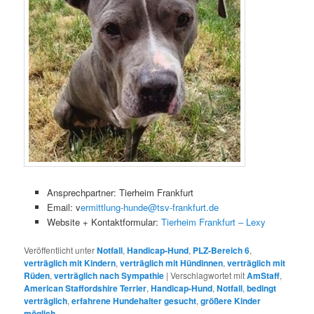
Ansprechpartner: Tierheim Frankfurt
Email: v
ermittlung-hunde@tsv-frankfurt.de
Website + Kontaktformular:
Tierheim Frankfurt – Lexy
Veröffentlicht unter
Notfall
,
Handicap-Hund
,
PLZ-Bereich 6
,
verträglich mit Kindern
,
verträglich mit Hündinnen
,
verträglich mit
Rüden
,
verträglich nach Sympathie
|
Verschlagwortet mit
AmStaff
,
American Staffordshire Terrier
,
Handicap-Hund
,
Notfall
,
bedingt
verträglich
,
erfahrene Hundehalter gesucht
,
größere Kinder
möglich