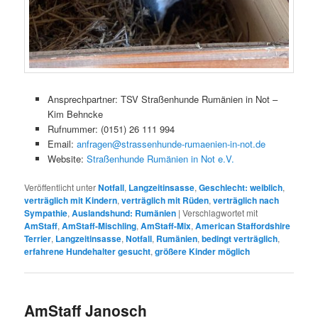
Ansprechpartner: TSV Straßenhunde Rumänien in Not –
Kim Behncke
Rufnummer: (0151) 26 111 994
Email:
anfragen@strassenhunde-rumaenien-in-not.de
Website:
Straßenhunde Rumänien in Not e.V.
Veröffentlicht unter
Notfall
,
Langzeitinsasse
,
Geschlecht: weiblich
,
verträglich mit Kindern
,
verträglich mit Rüden
,
verträglich nach
Sympathie
,
Auslandshund: Rumänien
|
Verschlagwortet mit
AmStaff
,
AmStaff-Mischling
,
AmStaff-Mix
,
American Staffordshire
Terrier
,
Langzeitinsasse
,
Notfall
,
Rumänien
,
bedingt verträglich
,
erfahrene Hundehalter gesucht
,
größere Kinder möglich
AmStaff Janosch