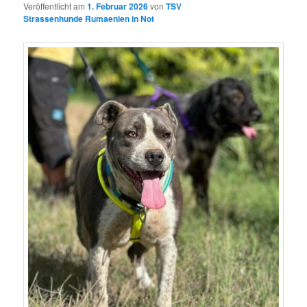
Veröffentlicht am
1. Februar 2026
von
TSV
Strassenhunde Rumaenien in Not