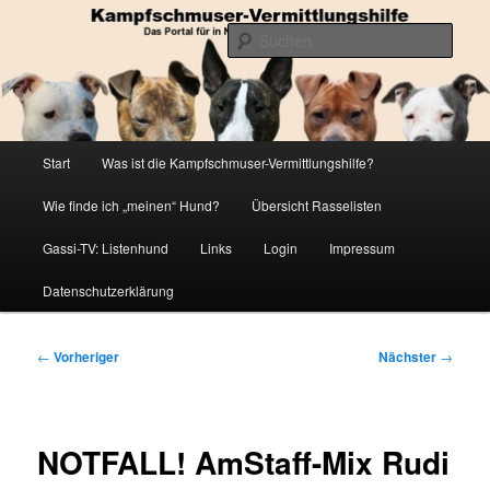
Zum
Die Datenbank für in Not geratene Listenhunde
primären
Such
Inhalt
springen
Kampfschmuser-Vermittlungshilfe
Hauptmenü
Start
Was ist die Kampfschmuser-Vermittlungshilfe?
Wie finde ich „meinen“ Hund?
Übersicht Rasselisten
Gassi-TV: Listenhund
Links
Login
Impressum
Datenschutzerklärung
Beitragsnavigation
←
Vorheriger
Nächster
→
NOTFALL! AmStaff-Mix Rudi