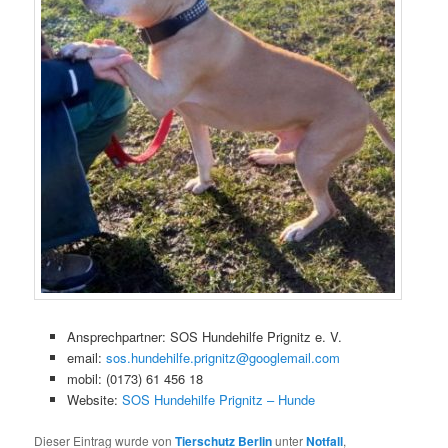
Ansprechpartner: SOS Hundehilfe Prignitz e. V.
email:
sos.hundehilfe.prignitz@googlemail.com
mobil: (0173) 61 456 18
Website:
SOS Hundehilfe Prignitz – Hunde
Dieser Eintrag wurde von
Tierschutz Berlin
unter
Notfall
,