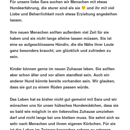
Für unsere liebe Sara suchen wir Menschen mit etwas
Hundeerfahrung, die sturer sind als sie
und ihr mit viel
Liebe und Beharrlichkeit noch etwas Erziehung angedeihen
lassen.
Ihre neuen Menschen sollten außerdem viel Zeit für sie
haben und sie nicht lange alleine lassen müssen. Sie ist
eine so aufgeschlossene Hündin, die die Nähe ihrer Leute
ganz besonders braucht, um glücklich und zufrieden zu
sein.
Kinder können gerne im neuen Zuhause leben. Sie sollten
aber schon älter und vor allem standfest sein. Auch ein
anderer Hund könnte bereits vorhanden sein. Wir glauben,
dass sie gut zu einem Rüden passen würde.
Das Leben hat es bisher nicht gut gemeint mit Sara und wir
wünschen uns für unser hübsches Hundemädchen, dass sie
so bald wie möglich in ein liebevolles Zuhause umziehen
darf und nicht lange bei uns bleiben muss. Sie sehnt sich so
sehr nach Menschen und ihrem eigenen Körbchen. Für sie
ist das Leben im Zwinger besonders schwer zu ertragen.