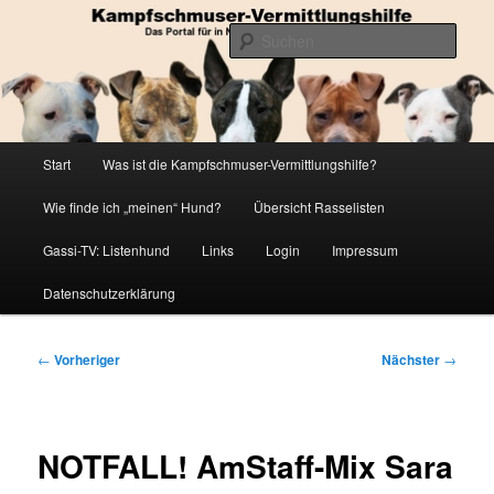
Zum
Die Datenbank für in Not geratene Listenhunde
primären
Such
Inhalt
springen
Kampfschmuser-Vermittlungshilfe
Hauptmenü
Start
Was ist die Kampfschmuser-Vermittlungshilfe?
Wie finde ich „meinen“ Hund?
Übersicht Rasselisten
Gassi-TV: Listenhund
Links
Login
Impressum
Datenschutzerklärung
Beitragsnavigation
←
Vorheriger
Nächster
→
NOTFALL! AmStaff-Mix Sara