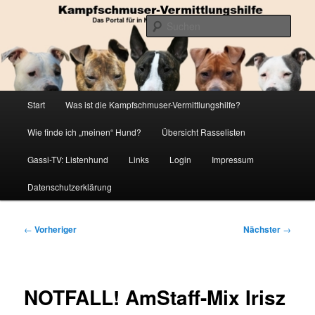
Zum
Die Datenbank für in Not geratene Listenhunde
primären
Such
Inhalt
springen
Kampfschmuser-Vermittlungshilfe
Hauptmenü
Start
Was ist die Kampfschmuser-Vermittlungshilfe?
Wie finde ich „meinen“ Hund?
Übersicht Rasselisten
Gassi-TV: Listenhund
Links
Login
Impressum
Datenschutzerklärung
Beitragsnavigation
←
Vorheriger
Nächster
→
NOTFALL! AmStaff-Mix Irisz