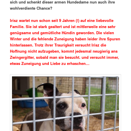
sich und schenkt dieser armen Hundedame nun auch ihre
wohlverdiente Chance?
Irisz wartet nun schon seit 9 Jahren (!) auf eine liebevolle
Familie. Sie ist stark gealtert und ist mittlerweile eine sehr
genügsame und gemütliche Hündin geworden. Die vielen
Winter und die fehlende Zuneigung haben leider ihre Spuren
hinterlassen. Trotz ihrer Traurigkeit versucht Irisz die
Hoffnung nicht aufzugeben, kommt jedesmal neugierig ans
Zwingergitter, sobald man sie besucht. und versucht immer,
etwas Zuneigung und Liebe zu erhaschen…