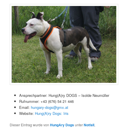
Ansprechpartner: Hung(A)ry DOGS – Isolde Neumüller
Rufnummer: +43 (676) 54 21 446
Email:
hungary-dogs@gmx.at
Website:
Hung(A)ry Dogs: Iris
Dieser Eintrag wurde von
HungAry Dogs
unter
Notfall
,