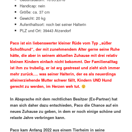
Handicap: nein
Größe: ca. 37 cm
Gewicht: 20 kg
Aufenthaltsort: noch bei seiner Halterin
PLZ und Ort: 39443 Atzendorf
Paco ist ein liebenswerter kleiner Rüde vom Typ „süßer
Schoßhund“, der mit zunehmendem Alter gerne seine Ruhe
hätte, die aber in seinem aktuellen Zuhause mit drei relativ
kleinen Kindern einfach nicht bekommt. Der Familienalltag
ist ihm zu trubelig, er ist arg gestresst und zieht sich immer
mehr zurück…. was seiner Halterin, der es als neuerdings
alleinerziehende Mutter schwer fällt, Kindern UND Hund
gerecht zu werden, im Herzen weh tut.
In Absprache mit dem rechtlichen Besitzer (Ex-Partner) hat
man sich daher dazu entschieden, Paco die Chance auf ein
neues Zuhause zu geben, in dem er noch einige schöne und
relaxte Jahre verbringen kann.
Paco kam Anfang 2022 aus einem Tierheim in seine