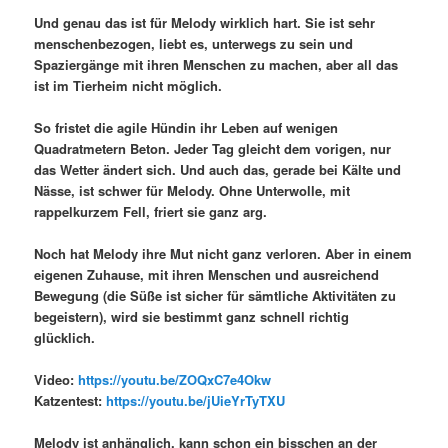
Und genau das ist für Melody wirklich hart. Sie ist sehr
menschenbezogen, liebt es, unterwegs zu sein und
Spaziergänge mit ihren Menschen zu machen, aber all das
ist im Tierheim nicht möglich.
So fristet die agile Hündin ihr Leben auf wenigen
Quadratmetern Beton. Jeder Tag gleicht dem vorigen, nur
das Wetter ändert sich. Und auch das, gerade bei Kälte und
Nässe, ist schwer für Melody. Ohne Unterwolle, mit
rappelkurzem Fell, friert sie ganz arg.
Noch hat Melody ihre Mut nicht ganz verloren. Aber in einem
eigenen Zuhause, mit ihren Menschen und ausreichend
Bewegung (die Süße ist sicher für sämtliche Aktivitäten zu
begeistern), wird sie bestimmt ganz schnell richtig
glücklich.
Video:
https://youtu.be/ZOQxC7e4Okw
Katzentest:
https://youtu.be/jUieYrTyTXU
Melody ist anhänglich, kann schon ein bisschen an der