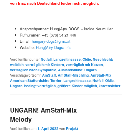
von Irisz nach Deutschland leider nicht möglich.
Ansprechpartner: Hung(A)ry DOGS – Isolde Neumüller
Rufnummer: +43 (676) 54 21 446
Email:
hungary-dogs@gmx.at
Website:
Hung(A)ry Dogs: Iris
Veröffentlicht unter
Notfall
,
Langzeitinsasse
,
Oldie
,
Geschlecht:
weiblich
,
verträglich mit Kindern
,
verträglich mit Katzen
,
verträglich nach Sympathie
,
Auslandshund: Ungarn
|
Verschlagwortet mit
AmStaff
,
AmStaff-Mischling
,
AmStaff-Mix
,
American Staffordshire Terrier
,
Langzeitinsasse
,
Notfall
,
Oldie
,
Ungarn
,
bedingt verträglich
,
größere Kinder möglich
,
katzensicher
UNGARN! AmStaff-Mix
Melody
Veröffentlicht am
1. April 2022
von
Projekt