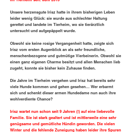
Unsere herzensgute Irisz hatte in ihrem bisherigen Leben
leider wenig Glück: sie wurde aus schlechter Haltung
gerettet und landete im Tierheim, wo sie tierärztlich
untersucht und aufgepäppelt wurde.
Obwohl sie keine rosige Vergangenheit hatte, zeigte sich
Irisz vom ersten Augenblick an als sehr freundliche,
menschenbezogene und gutmütige Vierbeinerin. Obwohl sie
einen ganz eigenen Charme besitzt und allen Menschen lieb
zugeht, konnte sie bisher kein Zuhause finden.
Die Jahre im Tierheim vergehen und Irisz hat bereits sehr
viele Hunde kommen und gehen gesehen… Wer erbarmt
sich und schenkt dieser armen Hundedame nun auch ihre
wohlverdiente Chance?
Irisz wartet nun schon seit 9 Jahren (!) auf eine liebevolle
Familie. Sie ist stark gealtert und ist mittlerweile eine sehr
genügsame und gemütliche Hündin geworden. Die vielen
Winter und die fehlende Zuneigung haben leider ihre Spuren