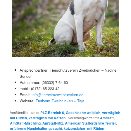
Ansprechpartner: Tierschutzverein Zweibrücken – Nadine
Bender
Rufnummer: (06332) 7 64 60
mobil: (0172) 65 223 42
Email:
info@tierheimzweibruecken.de
Website:
Tierheim Zweibrücken – Taja
Veröffentlicht unter
PLZ-Bereich 6
,
Geschlecht: weiblich
,
verträglich
mit Rüden
,
verträglich mit Katzen
|
Verschlagwortet mit
AmStaff
,
AmStaff-Mischling
,
AmStaff-Mix
,
American Staffordshire Terrier
,
erfahrene Hundehalter gesucht
,
katzensicher
,
mit Rüden