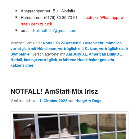
Ansprechpartner: Bulli-Nothilfe
Rufnummer: (0176) 80 89 73 61
– auch per Whatsapp, wir
rufen gern zurück
email:
Bullinothilfe@gmail.com
Veröffentlicht unter
Notfall
,
PLZ-Bereich 2
,
Geschlecht: männlich
,
verträglich mit Hündinnen
,
verträglich mit Katzen
,
verträglich nach
Sympathie
|
Verschlagwortet mit
AmBully XL
,
American Bully XL
,
Notfall
,
bedingt verträglich
,
erfahrene Hundehalter gesucht
,
katzensicher
NOTFALL! AmStaff-Mix Irisz
Veröffentlicht am
1. Oktober 2022
von
HungAry Dogs