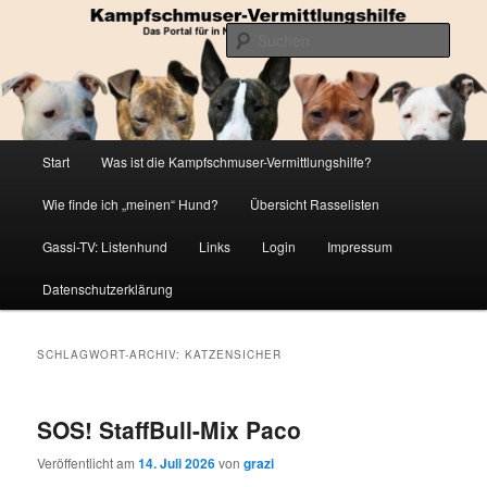
Zum
Zum
Die Datenbank für in Not geratene Listenhunde
primären
sekundären
Such
Inhalt
Inhalt
springen
springen
Kampfschmuser-Vermittlungshilfe
Hauptmenü
Start
Was ist die Kampfschmuser-Vermittlungshilfe?
Wie finde ich „meinen“ Hund?
Übersicht Rasselisten
Gassi-TV: Listenhund
Links
Login
Impressum
Datenschutzerklärung
SCHLAGWORT-ARCHIV:
KATZENSICHER
SOS! StaffBull-Mix Paco
Veröffentlicht am
14. Juli 2026
von
grazi