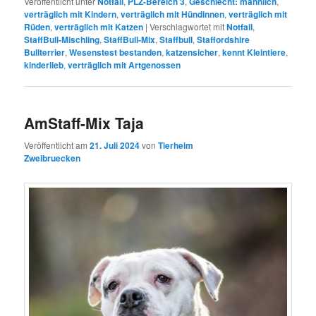
Veröffentlicht unter
Notfall
,
PLZ-Bereich 3
,
Geschlecht: männlich
,
verträglich mit Kindern
,
verträglich mit Hündinnen
,
verträglich mit
Rüden
,
verträglich mit Katzen
|
Verschlagwortet mit
Notfall
,
StaffBull-Mischling
,
StaffBull-Mix
,
Staffbull
,
Staffordshire
Bullterrier
,
Wesenstest bestanden
,
katzensicher
,
kennt Kleintiere
,
kinderlieb
,
verträglich mit Artgenossen
AmStaff-Mix Taja
Veröffentlicht am
21. Juli 2024
von
Tierheim
Zweibruecken