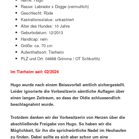
Rasse: Labrador x Dogge (vermutlich)
Geschlecht: Rüde
Kastrationsstatus: unkastriert
Alter des Hundes: 10 Jahre
Geburtsdatum: 12/2013
Handicap: nein
Größe: ca. 70 cm
Aufenthaltsort: Tierheim
PLZ und Ort: 04668 Grimma / OT Schkortitz
Im Tierheim seit: 02/2024
Hugo wurde nach einem Beissvorfall amtlich sichergestellt.
Leider ignorierte die Vorbesitzerin sämtliche Auflagen über
einen langen Zeitraum, so dass der Oldie schlussendlich
beschlagnahmt wurde.
Trotzdem danken wir der Vorbesitzerin von Herzen über die
abschließende Freigabe von Hugo. So haben wir die
Möglichkeit, für ihn die sprichwörtliche Nadel im Heuhaufen
zu finden. Dabei sollte es sich aber schon um eine