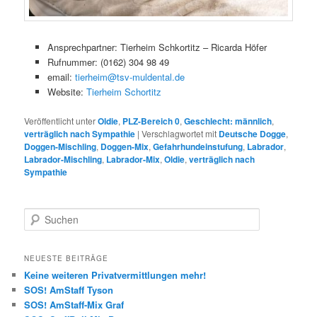
Ansprechpartner: Tierheim Schkortitz – Ricarda Höfer
Rufnummer: (0162) 304 98 49
email:
tierheim@tsv-muldental.de
Website:
Tierheim Schortitz
Veröffentlicht unter
Oldie
,
PLZ-Bereich 0
,
Geschlecht: männlich
,
verträglich nach Sympathie
|
Verschlagwortet mit
Deutsche Dogge
,
Doggen-Mischling
,
Doggen-Mix
,
Gefahrhundeinstufung
,
Labrador
,
Labrador-Mischling
,
Labrador-Mix
,
Oldie
,
verträglich nach
Sympathie
S
u
c
h
NEUESTE BEITRÄGE
e
Keine weiteren Privatvermittlungen mehr!
n
SOS! AmStaff Tyson
SOS! AmStaff-Mix Graf