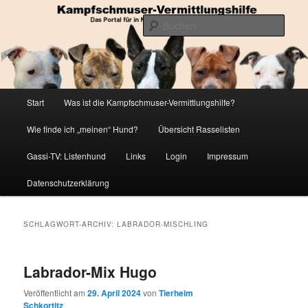
Zum
Zum
Die Datenbank für in Not geratene Listenhunde
primären
sekundären
Such
Inhalt
Inhalt
springen
springen
Kampfschmuser-Vermittlungshilfe
Hauptmenü
Start
Was ist die Kampfschmuser-Vermittlungshilfe?
Wie finde ich „meinen“ Hund?
Übersicht Rasselisten
Gassi-TV: Listenhund
Links
Login
Impressum
Datenschutzerklärung
SCHLAGWORT-ARCHIV:
LABRADOR-MISCHLING
Labrador-Mix Hugo
Veröffentlicht am
29. April 2024
von
Tierheim
Schkortitz