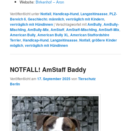
Website:
Birkenhof – Aron
Veröffentlicht unter
Notfall
,
Handicap-Hund
,
Langzeitinsasse
,
PLZ-
Bereich 6
,
Geschlecht: männlich
,
verträglich mit Kindern
,
verträglich mit Hündinnen
|
Verschlagwortet mit
AmBully
,
AmBully-
Mischling
,
AmBully-Mix
,
AmStaff
,
AmStaff-Mischling
,
AmStaff-Mix
,
American Bully
,
American Bully XL
,
American Staffordshire
Terrier
,
Handicap-Hund
,
Langzeitinsasse
,
Notfall
,
größere Kinder
möglich
,
verträglich mit Hündinnen
NOTFALL! AmStaff Baddy
Veröffentlicht am
17. September 2025
von
Tierschutz
Berlin