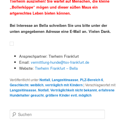
Tierheim ausziehen! Sie wartet auf Menschen, die kleine
„Bollerköppe“ mögen und dieser süßen Maus ein
artgerechtes Leben bieten können.
Bei Interesse an Bella schreiben Sie uns bitte unter der
unten angegebenen Adresse eine E-Mail an. Vielen Dank.
Ansprechpartner: Tierheim Frankfurt
Email:
vermittlung-hunde@tsv-frankfurt.de
Website:
Tierheim Frankfurt – Bella
Veröffentlicht unter
Notfall
,
Langzeitinsasse
,
PLZ-Bereich 6
,
Geschlecht: weiblich
,
verträglich mit Kindern
|
Verschlagwortet mit
Langzeitinsasse
,
Notfall
,
Verträglichkeit nicht bekannt
,
erfahrene
Hundehalter gesucht
,
größere Kinder evtl. möglich
S
u
c