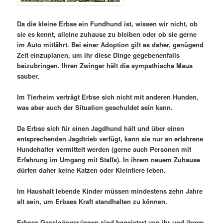
Da die kleine Erbse ein Fundhund ist, wissen wir nicht, ob
sie es kennt, alleine zuhause zu bleiben oder ob sie gerne
im Auto mitfährt. Bei einer Adoption gilt es daher, genügend
Zeit einzuplanen, um ihr diese Dinge gegebenenfalls
beizubringen. Ihren Zwinger hält die sympathische Maus
sauber.
Im Tierheim verträgt Erbse sich nicht mit anderen Hunden,
was aber auch der Situation geschuldet sein kann.
Da Erbse sich für einen Jagdhund hält und über einen
entsprechenden Jagdtrieb verfügt, kann sie nur an erfahrene
Hundehalter vermittelt werden (gerne auch Personen mit
Erfahrung im Umgang mit Staffs). In ihrem neuem Zuhause
dürfen daher keine Katzen oder Kleintiere leben.
Im Haushalt lebende Kinder müssen mindestens zehn Jahre
alt sein, um Erbses Kraft standhalten zu können.
Erbses Gassigänger:innen sind begeistert von ihr und ihrem