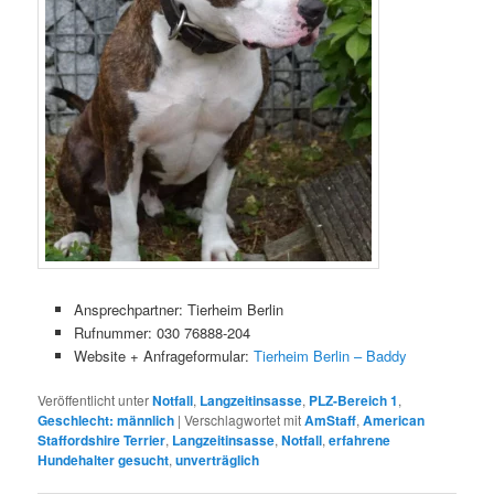
Ansprechpartner: Tierheim Berlin
Rufnummer: 030 76888-204
Website + Anfrageformular:
Tierheim Berlin – Baddy
Veröffentlicht unter
Notfall
,
Langzeitinsasse
,
PLZ-Bereich 1
,
Geschlecht: männlich
|
Verschlagwortet mit
AmStaff
,
American
Staffordshire Terrier
,
Langzeitinsasse
,
Notfall
,
erfahrene
Hundehalter gesucht
,
unverträglich