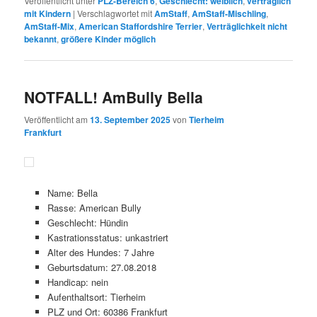
Veröffentlicht unter
PLZ-Bereich 6
,
Geschlecht: weiblich
,
verträglich
mit Kindern
|
Verschlagwortet mit
AmStaff
,
AmStaff-Mischling
,
AmStaff-Mix
,
American Staffordshire Terrier
,
Verträglichkeit nicht
bekannt
,
größere Kinder möglich
NOTFALL! AmBully Bella
Veröffentlicht am
13. September 2025
von
Tierheim
Frankfurt
Name: Bella
Rasse: American Bully
Geschlecht: Hündin
Kastrationsstatus: unkastriert
Alter des Hundes: 7 Jahre
Geburtsdatum: 27.08.2018
Handicap: nein
Aufenthaltsort: Tierheim
PLZ und Ort: 60386 Frankfurt