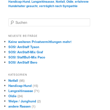
Handicap-Hund
,
Langzeitinsasse
,
Notfall
,
Oldie
,
erfahrene
Hundehalter gesucht
,
verträglich nach Sympathie
S
u
c
h
NEUESTE BEITRÄGE
e
Keine weiteren Privatvermittlungen mehr!
n
SOS! AmStaff Tyson
SOS! AmStaff-Mix Graf
SOS! StaffBull-Mix Paco
SOS! AmStaff Bero
KATEGORIEN
Notfall
(95)
Handicap-Hund
(15)
Langzeitinsasse
(71)
Oldie
(24)
Welpe / Junghund
(2)
andere Rassen
(1)