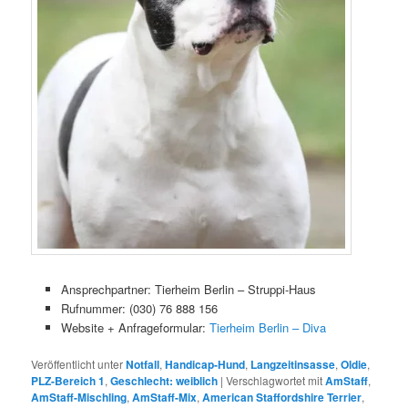
Ansprechpartner: Tierheim Berlin – Struppi-Haus
Rufnummer: (030) 76 888 156
Website + Anfrageformular:
Tierheim Berlin – Diva
Veröffentlicht unter
Notfall
,
Handicap-Hund
,
Langzeitinsasse
,
Oldie
,
PLZ-Bereich 1
,
Geschlecht: weiblich
|
Verschlagwortet mit
AmStaff
,
AmStaff-Mischling
,
AmStaff-Mix
,
American Staffordshire Terrier
,