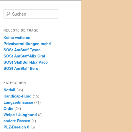
S
u
c
h
NEUESTE BEITRÄGE
e
Keine weiteren
n
Privatvermittlungen mehr!
SOS! AmStaff Tyson
SOS! AmStaff-Mix Graf
SOS! StaffBull-Mix Paco
SOS! AmStaff Bero
KATEGORIEN
Notfall
(95)
Handicap-Hund
(15)
Langzeitinsasse
(71)
Oldie
(24)
Welpe / Junghund
(2)
andere Rassen
(1)
PLZ-Bereich 0
(6)