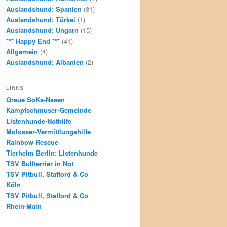
Auslandshund: Spanien
(31)
Auslandshund: Türkei
(1)
Auslandshund: Ungarn
(15)
*** Happy End ***
(41)
Allgemein
(4)
Auslandshund: Albanien
(2)
LINKS
Graue SoKa-Nasen
Kampfschmuser-Gemeinde
Listenhunde-Nothilfe
Molosser-Vermittlungshilfe
Rainbow Rescue
Tierheim Berlin: Listenhunde
TSV Bullterrier in Not
TSV Pitbull, Stafford & Co
Köln
TSV Pitbull, Stafford & Co
Rhein-Main