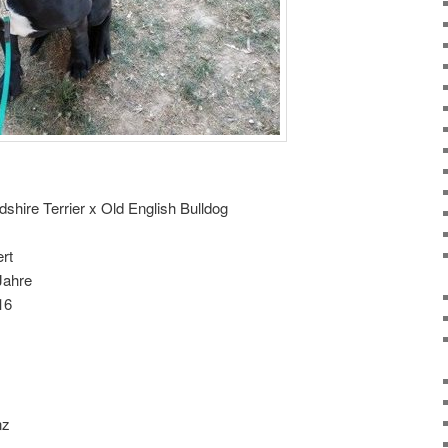
shire Terrier x Old English Bulldog
rt
Jahre
16
nz