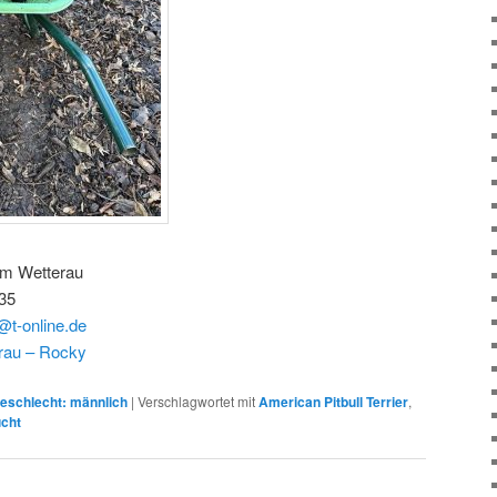
im Wetterau
35
@t-online.de
rau – Rocky
eschlecht: männlich
|
Verschlagwortet mit
American Pitbull Terrier
,
ucht