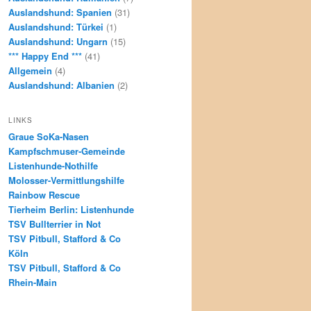
Auslandshund: Spanien
(31)
Auslandshund: Türkei
(1)
Auslandshund: Ungarn
(15)
*** Happy End ***
(41)
Allgemein
(4)
Auslandshund: Albanien
(2)
LINKS
Graue SoKa-Nasen
Kampfschmuser-Gemeinde
Listenhunde-Nothilfe
Molosser-Vermittlungshilfe
Rainbow Rescue
Tierheim Berlin: Listenhunde
TSV Bullterrier in Not
TSV Pitbull, Stafford & Co
Köln
TSV Pitbull, Stafford & Co
Rhein-Main