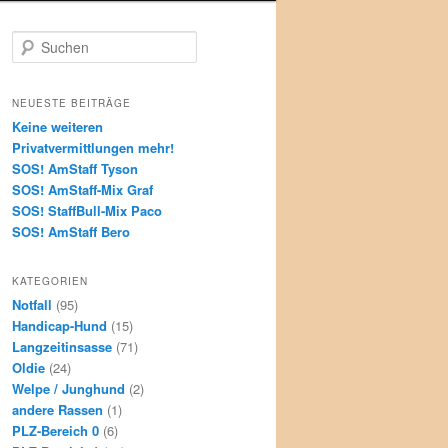
S
u
c
h
NEUESTE BEITRÄGE
e
Keine weiteren
n
Privatvermittlungen mehr!
SOS! AmStaff Tyson
SOS! AmStaff-Mix Graf
SOS! StaffBull-Mix Paco
SOS! AmStaff Bero
KATEGORIEN
Notfall
(95)
Handicap-Hund
(15)
Langzeitinsasse
(71)
Oldie
(24)
Welpe / Junghund
(2)
andere Rassen
(1)
PLZ-Bereich 0
(6)