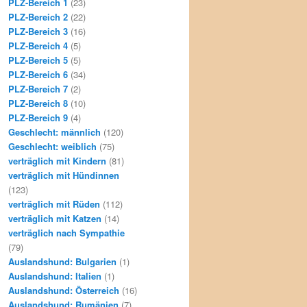
PLZ-Bereich 1
(23)
PLZ-Bereich 2
(22)
PLZ-Bereich 3
(16)
PLZ-Bereich 4
(5)
PLZ-Bereich 5
(5)
PLZ-Bereich 6
(34)
PLZ-Bereich 7
(2)
PLZ-Bereich 8
(10)
PLZ-Bereich 9
(4)
Geschlecht: männlich
(120)
Geschlecht: weiblich
(75)
verträglich mit Kindern
(81)
verträglich mit Hündinnen
(123)
verträglich mit Rüden
(112)
verträglich mit Katzen
(14)
verträglich nach Sympathie
(79)
Auslandshund: Bulgarien
(1)
Auslandshund: Italien
(1)
Auslandshund: Österreich
(16)
Auslandshund: Rumänien
(7)