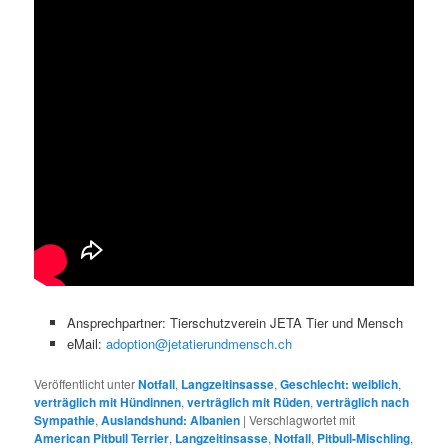
Ansprechpartner: Tierschutzverein JETA Tier und Mensch
eMail:
adoption@jetatierundmensch.ch
Veröffentlicht unter
Notfall
,
Langzeitinsasse
,
Geschlecht: weiblich
,
verträglich mit Hündinnen
,
verträglich mit Rüden
,
verträglich nach
Sympathie
,
Auslandshund: Albanien
|
Verschlagwortet mit
American Pitbull Terrier
,
Langzeitinsasse
,
Notfall
,
Pitbull-Mischling
,