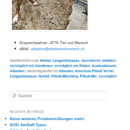
Ansprechpartner: JETA Tier und Mensch
eMail:
adoption@jetatierundmensch.ch
Veröffentlicht unter
Notfall
,
Langzeitinsasse
,
Geschlecht: weiblich
,
verträglich mit Hündinnen
,
verträglich mit Rüden
,
Auslandshund:
Albanien
|
Verschlagwortet mit
Albanien
,
American Pitbull Terrier
,
Langzeitinsasse
,
Notfall
,
Pitbull-Mischling
,
Pitbull-Mix
,
verträglich
S
u
c
h
NEUESTE BEITRÄGE
e
Keine weiteren Privatvermittlungen mehr!
n
SOS! AmStaff Tyson