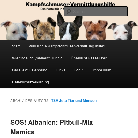
Zum
Zum
Die Datenbank für in Not geratene Listenhunde
primären
sekundären
Such
Inhalt
Inhalt
springen
springen
Kampfschmuser-Vermittlungshilfe
Hauptmenü
Start
Was ist die Kampfschmuser-Vermittlungshilfe?
Wie finde ich „meinen“ Hund?
Übersicht Rasselisten
Gassi-TV: Listenhund
Links
Login
Impressum
Datenschutzerklärung
TSV Jeta Tier und Mensch
ARCHIV DES AUTORS:
SOS! Albanien: Pitbull-Mix
Mamica