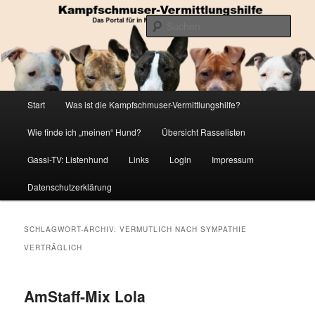
Zum
Zum
Die Datenbank für in Not geratene Listenhunde
primären
sekundären
Such
Inhalt
Inhalt
springen
springen
Kampfschmuser-Vermittlungshilfe
Hauptmenü
Start
Was ist die Kampfschmuser-Vermittlungshilfe?
Wie finde ich „meinen“ Hund?
Übersicht Rasselisten
Gassi-TV: Listenhund
Links
Login
Impressum
Datenschutzerklärung
SCHLAGWORT-ARCHIV:
VERMUTLICH NACH SYMPATHIE
VERTRÄGLICH
AmStaff-Mix Lola