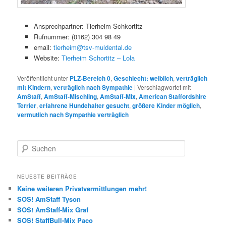
Ansprechpartner: Tierheim Schkortitz
Rufnummer: (0162) 304 98 49
email:
tierheim@tsv-muldental.de
Website:
Tierheim Schortitz – Lola
Veröffentlicht unter
PLZ-Bereich 0
,
Geschlecht: weiblich
,
verträglich
mit Kindern
,
verträglich nach Sympathie
|
Verschlagwortet mit
AmStaff
,
AmStaff-Mischling
,
AmStaff-Mix
,
American Staffordshire
Terrier
,
erfahrene Hundehalter gesucht
,
größere Kinder möglich
,
vermutlich nach Sympathie verträglich
S
u
c
h
NEUESTE BEITRÄGE
e
Keine weiteren Privatvermittlungen mehr!
n
SOS! AmStaff Tyson
SOS! AmStaff-Mix Graf
SOS! StaffBull-Mix Paco