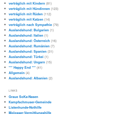
verträglich mit Kindern
(81)
verträglich mit Hündinnen
(123)
verträglich mit Rüden
(112)
verträglich mit Katzen
(14)
verträglich nach Sympathie
(79)
Auslandshund: Bulgarien
(1)
Auslandshund: Italien
(1)
Auslandshund: Österreich
(16)
Auslandshund: Rumänien
(7)
Auslandshund: Spanien
(31)
Auslandshund: Türkei
(1)
Auslandshund: Ungarn
(15)
*** Happy End ***
(41)
Allgemein
(4)
Auslandshund: Albanien
(2)
LINKS
Graue SoKa-Nasen
Kampfschmuser-Gemeinde
Listenhunde-Nothilfe
Molosser-Vermittlungshilfe