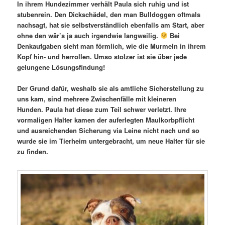
In ihrem Hundezimmer verhält Paula sich ruhig und ist
stubenrein. Den Dickschädel, den man Bulldoggen oftmals
nachsagt, hat sie selbstverständlich ebenfalls am Start, aber
ohne den wär’s ja auch irgendwie langweilig.
Bei
Denkaufgaben sieht man förmlich, wie die Murmeln in ihrem
Kopf hin- und herrollen. Umso stolzer ist sie über jede
gelungene Lösungsfindung!
Der Grund dafür, weshalb sie als amtliche Sicherstellung zu
uns kam, sind mehrere Zwischenfälle mit kleineren
Hunden. Paula hat diese zum Teil schwer verletzt. Ihre
vormaligen Halter kamen der auferlegten Maulkorbpflicht
und ausreichenden Sicherung via Leine nicht nach und so
wurde sie im Tierheim untergebracht, um neue Halter für sie
zu finden.