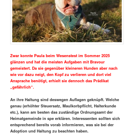
Zwar konnte Paula beim Wesenstest im Sommer 2025
glänzen und hat die meisten Aufgaben mit Bravour
gemeistert. Da sie gegenüber kleineren Hunden aber nach
wie vor dazu neigt, den Kopf zu verlieren und dort viel
Ansprache benötigt, erhielt sie dennoch das Prädikat
„gefährlich“.
An ihre Haltung sind deswegen Auflagen geknüpft. Welche
genau (erhöhter Steuersatz, Maulkorbpflicht, Halterkunde
etc.), kann am besten das zuständige Ordnungsamt der
Heimatgemeinde in spe erklären. Interessenten sollten sich
entsprechend bereits vorab informieren, was sie bei der
Adoption und Haltung zu beachten haben.