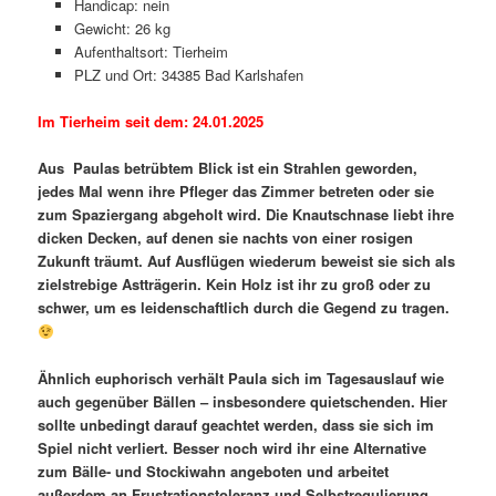
Handicap: nein
Gewicht: 26 kg
Aufenthaltsort: Tierheim
PLZ und Ort: 34385 Bad Karlshafen
Im Tierheim seit dem: 24.01.2025
Aus Paulas betrübtem Blick ist ein Strahlen geworden,
jedes Mal wenn ihre Pfleger das Zimmer betreten oder sie
zum Spaziergang abgeholt wird. Die Knautschnase liebt ihre
dicken Decken, auf denen sie nachts von einer rosigen
Zukunft träumt. Auf Ausflügen wiederum beweist sie sich als
zielstrebige Astträgerin. Kein Holz ist ihr zu groß oder zu
schwer, um es leidenschaftlich durch die Gegend zu tragen.
Ähnlich euphorisch verhält Paula sich im Tagesauslauf wie
auch gegenüber Bällen – insbesondere quietschenden. Hier
sollte unbedingt darauf geachtet werden, dass sie sich im
Spiel nicht verliert. Besser noch wird ihr eine Alternative
zum Bälle- und Stockiwahn angeboten und arbeitet
außerdem an Frustrationstoleranz und Selbstregulierung,