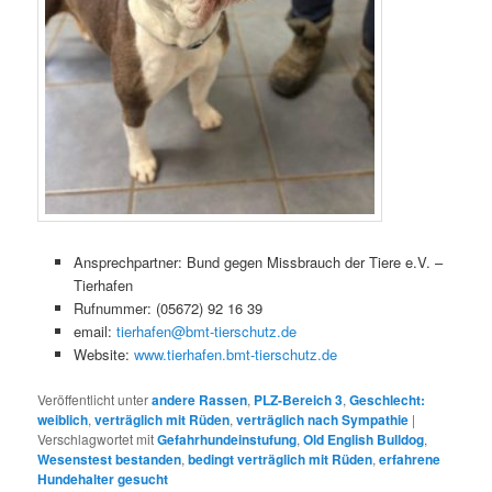
Ansprechpartner: Bund gegen Missbrauch der Tiere e.V. –
Tierhafen
Rufnummer: (05672) 92 16 39
email:
tierhafen@bmt-tierschutz.de
Website:
www.tierhafen.bmt-tierschutz.de
Veröffentlicht unter
andere Rassen
,
PLZ-Bereich 3
,
Geschlecht:
weiblich
,
verträglich mit Rüden
,
verträglich nach Sympathie
|
Verschlagwortet mit
Gefahrhundeinstufung
,
Old English Bulldog
,
Wesenstest bestanden
,
bedingt verträglich mit Rüden
,
erfahrene
Hundehalter gesucht