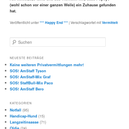
(wohl schon vor einer ganzen Weile) ein Zuhause gefunden
hat.
Veröffentlicht unter
*** Happy End ***
|
Verschlagwortet mit
Vermittelt
S
u
c
h
NEUESTE BEITRÄGE
e
Keine weiteren Privatvermittlungen mehr!
n
SOS! AmStaff Tyson
SOS! AmStaff-Mix Graf
SOS! StaffBull-Mix Paco
SOS! AmStaff Bero
KATEGORIEN
Notfall
(95)
Handicap-Hund
(15)
Langzeitinsasse
(71)
Oldie
(24)