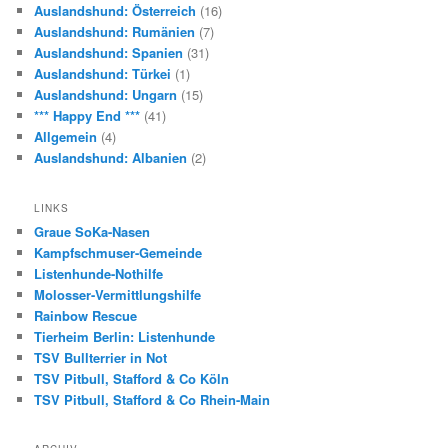
Auslandshund: Österreich
(16)
Auslandshund: Rumänien
(7)
Auslandshund: Spanien
(31)
Auslandshund: Türkei
(1)
Auslandshund: Ungarn
(15)
*** Happy End ***
(41)
Allgemein
(4)
Auslandshund: Albanien
(2)
LINKS
Graue SoKa-Nasen
Kampfschmuser-Gemeinde
Listenhunde-Nothilfe
Molosser-Vermittlungshilfe
Rainbow Rescue
Tierheim Berlin: Listenhunde
TSV Bullterrier in Not
TSV Pitbull, Stafford & Co Köln
TSV Pitbull, Stafford & Co Rhein-Main