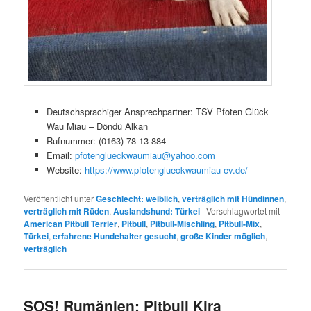
Deutschsprachiger Ansprechpartner: TSV Pfoten Glück
Wau Miau – Döndü Alkan
Rufnummer: (0163) 78 13 884
Email:
pfotenglueckwaumiau@yahoo.com
Website:
https://www.pfotenglueckwaumiau-ev.de/
Veröffentlicht unter
Geschlecht: weiblich
,
verträglich mit Hündinnen
,
verträglich mit Rüden
,
Auslandshund: Türkei
|
Verschlagwortet mit
American Pitbull Terrier
,
Pitbull
,
Pitbull-Mischling
,
Pitbull-Mix
,
Türkei
,
erfahrene Hundehalter gesucht
,
große Kinder möglich
,
verträglich
SOS! Rumänien: Pitbull Kira