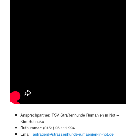
Ansprechpartner: TSV Straßenhunde Rumänien in Not –
Kim Behncke
Rufnummer: (0151) 26 111 994
Email:
anfragen@strassenhunde-rumaenien-in-not.de