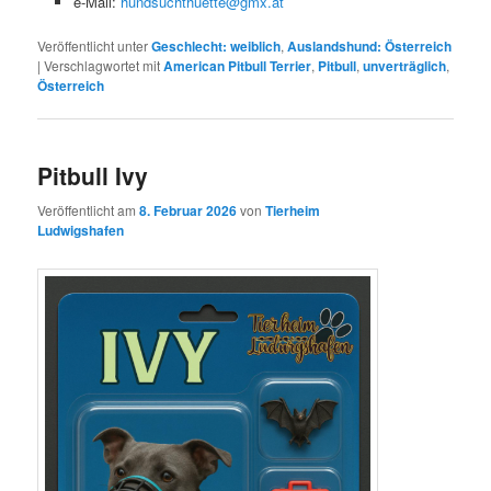
e-Mail:
hundsuchthuette@gmx.at
Veröffentlicht unter
Geschlecht: weiblich
,
Auslandshund: Österreich
|
Verschlagwortet mit
American Pitbull Terrier
,
Pitbull
,
unverträglich
,
Österreich
Pitbull Ivy
Veröffentlicht am
8. Februar 2026
von
Tierheim
Ludwigshafen