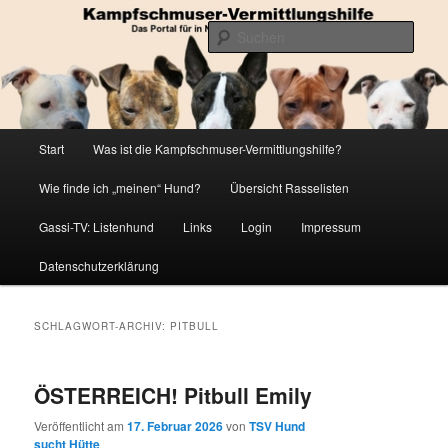
Zum
Zum
Die Datenbank für in Not geratene Listenhunde
primären
sekundären
Such
Inhalt
Inhalt
springen
springen
Kampfschmuser-Vermittlungshilfe
Hauptmenü
Start
Was ist die Kampfschmuser-Vermittlungshilfe?
Wie finde ich „meinen“ Hund?
Übersicht Rasselisten
Gassi-TV: Listenhund
Links
Login
Impressum
Datenschutzerklärung
SCHLAGWORT-ARCHIV:
PITBULL
ÖSTERREICH! Pitbull Emily
Veröffentlicht am
17. Februar 2026
von
TSV Hund
sucht Hütte