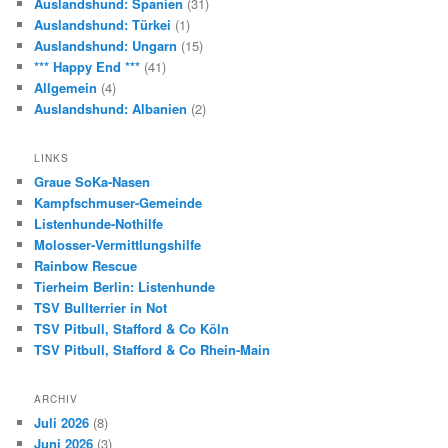
Auslandshund: Spanien
(31)
Auslandshund: Türkei
(1)
Auslandshund: Ungarn
(15)
*** Happy End ***
(41)
Allgemein
(4)
Auslandshund: Albanien
(2)
LINKS
Graue SoKa-Nasen
Kampfschmuser-Gemeinde
Listenhunde-Nothilfe
Molosser-Vermittlungshilfe
Rainbow Rescue
Tierheim Berlin: Listenhunde
TSV Bullterrier in Not
TSV Pitbull, Stafford & Co Köln
TSV Pitbull, Stafford & Co Rhein-Main
ARCHIV
Juli 2026
(8)
Juni 2026
(3)