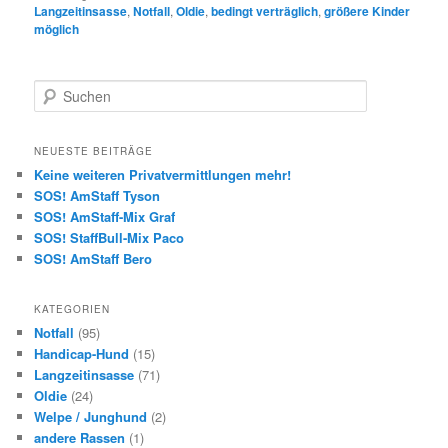
Langzeitinsasse
,
Notfall
,
Oldie
,
bedingt verträglich
,
größere Kinder
möglich
S
u
c
h
NEUESTE BEITRÄGE
e
Keine weiteren Privatvermittlungen mehr!
n
SOS! AmStaff Tyson
SOS! AmStaff-Mix Graf
SOS! StaffBull-Mix Paco
SOS! AmStaff Bero
KATEGORIEN
Notfall
(95)
Handicap-Hund
(15)
Langzeitinsasse
(71)
Oldie
(24)
Welpe / Junghund
(2)
andere Rassen
(1)