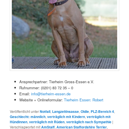
Ansprechpartner: Tierheim Gross-Essen e.V.
Rufnummer: (0201) 83 72 35 – 0
Email:
info@tierheim-essen.de
Website + Onlineformular:
Tierheim Essen: Robert
Veröffentlicht unter
Notfall
,
Langzeitinsasse
,
Oldie
,
PLZ-Bereich 4
,
Geschlecht: männlich
,
verträglich mit Kindern
,
verträglich mit
Hündinnen
,
verträglich mit Rüden
,
verträglich nach Sympathie
|
Verschlagwortet mit
AmStaff
,
American Staffordshire Terrier
,