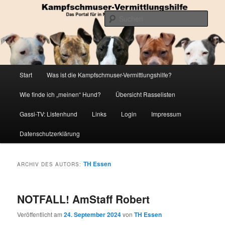
Zum
Zum
Die Datenbank für in Not geratene Listenhunde
primären
sekundären
Such
Inhalt
Inhalt
springen
springen
Kampfschmuser-Vermittlungshilfe
Hauptmenü
Start
Was ist die Kampfschmuser-Vermittlungshilfe?
Wie finde ich „meinen“ Hund?
Übersicht Rasselisten
Gassi-TV: Listenhund
Links
Login
Impressum
Datenschutzerklärung
TH Essen
ARCHIV DES AUTORS:
NOTFALL! AmStaff Robert
Veröffentlicht am
24. September 2024
von
TH Essen