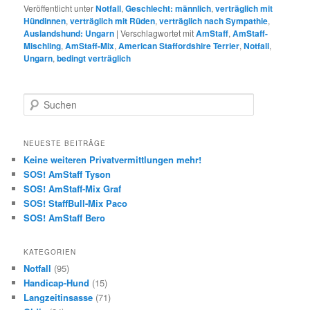
Veröffentlicht unter
Notfall
,
Geschlecht: männlich
,
verträglich mit
Hündinnen
,
verträglich mit Rüden
,
verträglich nach Sympathie
,
Auslandshund: Ungarn
|
Verschlagwortet mit
AmStaff
,
AmStaff-
Mischling
,
AmStaff-Mix
,
American Staffordshire Terrier
,
Notfall
,
Ungarn
,
bedingt verträglich
S
u
c
h
NEUESTE BEITRÄGE
e
Keine weiteren Privatvermittlungen mehr!
n
SOS! AmStaff Tyson
SOS! AmStaff-Mix Graf
SOS! StaffBull-Mix Paco
SOS! AmStaff Bero
KATEGORIEN
Notfall
(95)
Handicap-Hund
(15)
Langzeitinsasse
(71)