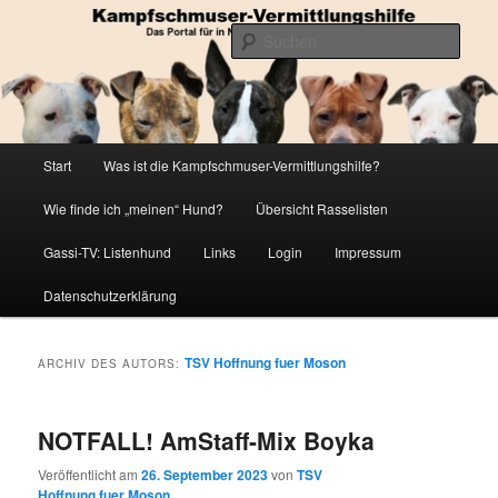
Zum
Zum
Die Datenbank für in Not geratene Listenhunde
primären
sekundären
Such
Inhalt
Inhalt
springen
springen
Kampfschmuser-Vermittlungshilfe
Hauptmenü
Start
Was ist die Kampfschmuser-Vermittlungshilfe?
Wie finde ich „meinen“ Hund?
Übersicht Rasselisten
Gassi-TV: Listenhund
Links
Login
Impressum
Datenschutzerklärung
TSV Hoffnung fuer Moson
ARCHIV DES AUTORS:
NOTFALL! AmStaff-Mix Boyka
Veröffentlicht am
26. September 2023
von
TSV
Hoffnung fuer Moson