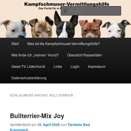
Zum
Zum
Die Datenbank für in Not geratene Listenhunde
primären
sekundären
Such
Inhalt
Inhalt
springen
springen
Kampfschmuser-Vermittlungshilfe
Hauptmenü
Start
Was ist die Kampfschmuser-Vermittlungshilfe?
Wie finde ich „meinen“ Hund?
Übersicht Rasselisten
Gassi-TV: Listenhund
Links
Login
Impressum
Datenschutzerklärung
SCHLAGWORT-ARCHIV:
BULLTERRIER
Bullterrier-Mix Joy
Veröffentlicht am
10. April 2026
von
Tierheim Bad
Kreuznach