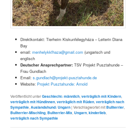
Direktkontakt: Tierheim Kiskunfélegyháza – Leiterin Diana
Bay
email:
menhelykkfhaza@gmail.com
(ungarisch und
englisch
Deutscher Ansprechpartner:
TSV Projekt Pusztahunde –
Frau Gundlach
Email:
s.gundlach@projekt-pusztahunde.de
Website:
Projekt Pusztahunde: Arnold
Veröffentlicht unter
Geschlecht: männlich
,
verträglich mit Kindern
,
verträglich mit Hündinnen
,
verträglich mit Rüden
,
verträglich nach
Sympathie
,
Auslandshund: Ungarn
|
Verschlagwortet mit
Bullterrier
,
Bullterrier-Mischling
,
Bullterrier-Mix
,
Ungarn
,
kinderlieb
,
verträglich nach Sympathie