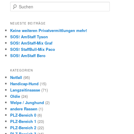
S
u
c
h
NEUESTE BEITRÄGE
e
Keine weiteren Privatvermittlungen mehr!
n
SOS! AmStaff Tyson
SOS! AmStaff-Mix Graf
SOS! StaffBull-Mix Paco
SOS! AmStaff Bero
KATEGORIEN
Notfall
(95)
Handicap-Hund
(15)
Langzeitinsasse
(71)
Oldie
(24)
Welpe / Junghund
(2)
andere Rassen
(1)
PLZ-Bereich 0
(6)
PLZ-Bereich 1
(23)
PLZ-Bereich 2
(22)
PLZ-Bereich 3
(16)