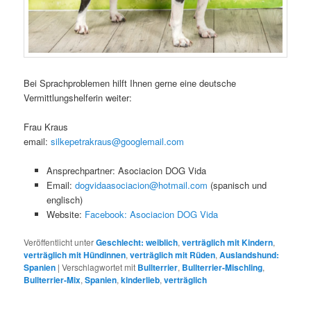
Bei Sprachproblemen hilft Ihnen gerne eine deutsche
Vermittlungshelferin weiter:
Frau Kraus
email:
silkepetrakraus@googlemail.com
Ansprechpartner: Asociacion DOG Vida
Email:
dogvidaasociacion@hotmail.com
(spanisch und
englisch)
Website:
Facebook: Asociacion DOG Vida
Veröffentlicht unter
Geschlecht: weiblich
,
verträglich mit Kindern
,
verträglich mit Hündinnen
,
verträglich mit Rüden
,
Auslandshund:
Spanien
|
Verschlagwortet mit
Bullterrier
,
Bullterrier-Mischling
,
Bullterrier-Mix
,
Spanien
,
kinderlieb
,
verträglich