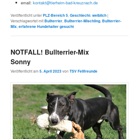
email:
kontakt@tierheim-bad-kreuznach.de
Veröffentlicht unter
PLZ-Bereich 5
,
Geschlecht: weiblich
|
Verschlagwortet mit
Bullterrier
,
Bullterrier-Mischling
,
Bullterrier-
Mix
,
erfahrene Hundehalter gesucht
NOTFALL! Bullterrier-Mix
Sonny
Veröffentlicht am
5. April 2023
von
TSV Fellfreunde