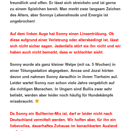
freundlich und offen. Er lässt sich streicheln und ist gerne
zu einem Spielchen bereit. Man merkt zwar langsam Zeichen
des Alters, aber Sonnys Lebensfreude und Energie ist
ungebrochen!
Auf dem linken Auge hat Sonny einen Linsentrübung. Ob
diese aufgrund einer Verletzung oder altersbedingt ist, lässt
sich nicht sicher sagen. Jedenfalls stört sie ihn nicht und wir
haben auch nicht bemerkt, dass er schlechter sieht.
Sonny wurde als ganz kleiner Welpe (mit ca. 5 Wochen) in
einer Tötungsstation abgegeben. Ancsa und Jozsi hörten
davon und nahmen Sonny daraufhin in ihrem Tierheim auf.
Leider wartet Sonny nun schon viele Jahre vergeblich auf
die richtigen Menschen. In Ungarn sind Bullis zwar sehr
beliebt, werden aber leider noch häufig für Hundekämpfe
missbraucht.
Da Sonny ein Bullterrier-Mix ist, darf er leider nicht nach
Deutschland vermittelt werden. Wir hoffen aber, für ihn ein
liebevolles, dauerhaftes Zuhause im benachbarten Ausland