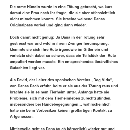
Die arme Hündin wurde in eine Tötung gebracht, wo kurz
darauf eine Frau nach ihr fragte, die sie aber offensichtlich
nicht mitnehmen konnte. Sie brachte weinend Danas
Originalpass vorbei und ging dann wieder.
Doch damit nicht genug: Da Dana in der Tötung sehr
gestresst war und wild in ihrem Zwinger herumsprang,
klemmte sie sich ihre Rute irgendwie im Gitter ein und
verletzte sich dabei so schwer, dass ein Teilstück der Rute
amputiert werden musste. Ein entsprechendes tierärztliches
Gutachten liegt vor.
Als David, der Leiter des spanischen Vereins „Dog Vida“,
von Danas Pech erfuhr, holte er sie aus der Tötung raus und
brachte sie in seinem Tierheim unter. Anfangs hatte sie
Probleme, sich mit dem Tierheimleben zurechtzufinden,
insbesondere bei Hundebegegnungen… wahrscheinlich
hatte sie beim Vorbesitzer keinen großartigen Kontakt zu
Artgenossen.
Mittlerweile geht es Dana (auch körperlich) wieder gut und