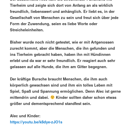
Tierheim und zeigte sich dort von Anfang an als wirklich
freundlich, liebenswert und anhänglich. Er liebt es, in der
Gesellschaft von Menschen zu sein und freut sich über jede
Form der Zuwendung, seien es liebe Worte oder
Streicheleinheiten.
Bisher wurde noch nicht getestet, wie er mit Artgenossen
zurecht kommt, aber die Menschen, die ihn gefunden und
ins Tierheim gebracht haben, haben ihn mit Hündinnen
erlebt und da war er sehr freundlich. Er reagiert auch sehr
gelassen auf alle Hunde, die ihm am Gitter begegnen.
Der kräftige Bursche braucht Menschen, die ihm auch
körperlich gewachsen sind und ihm ein tolles Leben mit
Spiel, Spaß und Spannung ermöglichen. Denn Alec ist gerne
mittendrin und dabei.
Kinder sollten daher schon etwas
größer und dementsprechend standfest sein.
Alec und Kinder:
https://youtu.be/k8dye-zJO1s