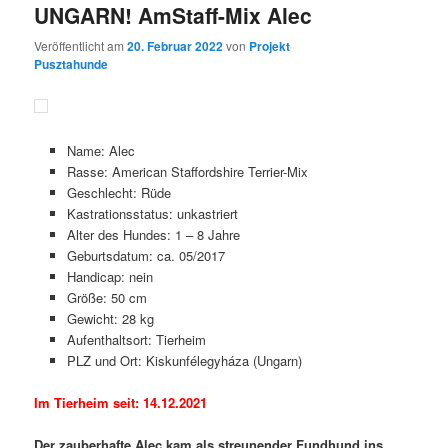
UNGARN! AmStaff-Mix Alec
Veröffentlicht am
20. Februar 2022
von
Projekt
Pusztahunde
Name: Alec
Rasse: American Staffordshire Terrier-Mix
Geschlecht: Rüde
Kastrationsstatus: unkastriert
Alter des Hundes: 1 – 8 Jahre
Geburtsdatum: ca. 05/2017
Handicap: nein
Größe: 50 cm
Gewicht: 28 kg
Aufenthaltsort: Tierheim
PLZ und Ort: Kiskunfélegyháza (Ungarn)
Im Tierheim seit: 14.12.2021
Der zauberhafte Alec kam als streunender Fundhund ins