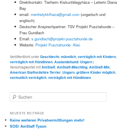
Direktkontakt: Tierheim Kiskunfélegyháza – Leiterin Diana
Bay
email:
menhelykkfhaza@gmail.com
(ungarisch und
englisch)
Deutscher Ansprechpartner: TSV Projekt Pusztahunde –
Frau Gundlach
Email:
s.gundlach@projekt-pusztahunde.de
Website:
Projekt Pusztahunde: Alec
Veröffentlicht unter
Geschlecht: männlich
,
verträglich mit Kindern
,
verträglich mit Hündinnen
,
Auslandshund: Ungarn
|
Verschlagwortet mit
AmStaff
,
AmStaff-Mischling
,
AmStaff-Mix
,
American Staffordshire Terrier
,
Ungarn
,
größere Kinder möglich
,
vermutlich verträglich
,
verträglich mit Hündinnen
S
u
c
h
NEUESTE BEITRÄGE
e
Keine weiteren Privatvermittlungen mehr!
n
SOS! AmStaff Tyson