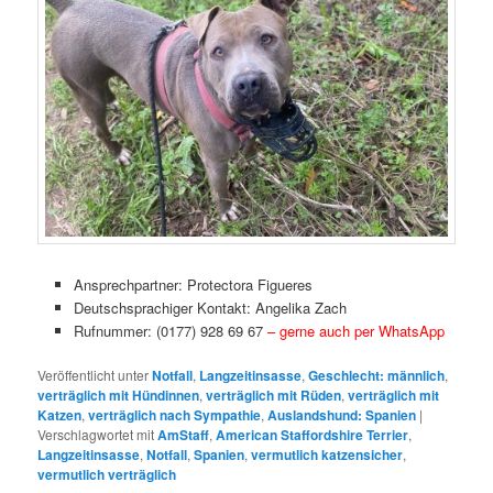
Ansprechpartner: Protectora Figueres
Deutschsprachiger Kontakt: Angelika Zach
Rufnummer: (0177) 928 69 67
– gerne auch per WhatsApp
Veröffentlicht unter
Notfall
,
Langzeitinsasse
,
Geschlecht: männlich
,
verträglich mit Hündinnen
,
verträglich mit Rüden
,
verträglich mit
Katzen
,
verträglich nach Sympathie
,
Auslandshund: Spanien
|
Verschlagwortet mit
AmStaff
,
American Staffordshire Terrier
,
Langzeitinsasse
,
Notfall
,
Spanien
,
vermutlich katzensicher
,
vermutlich verträglich