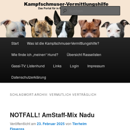
Zum
Zum
Die Datenbank für in Not geratene Listenhunde
primären
sekundären
Such
Inhalt
Inhalt
springen
springen
Kampfschmuser-Vermittlungshilfe
Hauptmenü
Start
Was ist die Kampfschmuser-Vermittlungshilfe?
Wie finde ich „meinen“ Hund?
Übersicht Rasselisten
Gassi-TV: Listenhund
Links
Login
Impressum
Datenschutzerklärung
SCHLAGWORT-ARCHIV:
VERMUTLICH VERTRÄGLICH
NOTFALL! AmStaff-Mix Nadu
Veröffentlicht am
23. Februar 2025
von
Tierheim
Figueres