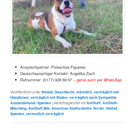
Ansprechpartner: Protectora Figueres
Deutschsprachiger Kontakt: Angelika Zach
Rufnummer: (0177) 928 69 67
– gerne auch per WhatsApp
Veröffentlicht unter
Notfall
,
Geschlecht: männlich
,
verträglich mit
Hündinnen
,
verträglich mit Rüden
,
verträglich nach Sympathie
,
Auslandshund: Spanien
|
Verschlagwortet mit
AmStaff
,
AmStaff-
Mischling
,
AmStaff-Mix
,
American Staffordshire Terrier
,
Notfall
,
Spanien
,
vermutlich verträglich